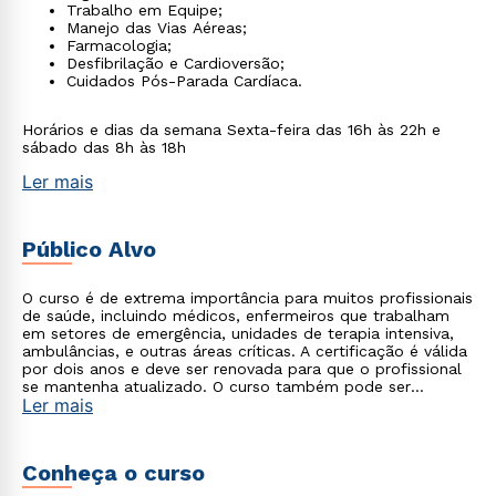
Trabalho em Equipe;
Manejo das Vias Aéreas;
Farmacologia;
Desfibrilação e Cardioversão;
Cuidados Pós-Parada Cardíaca.
Horários e dias da semana Sexta-feira das 16h às 22h e
sábado das 8h às 18h
Ler mais
Público Alvo
O curso é de extrema importância para muitos profissionais
de saúde, incluindo médicos, enfermeiros que trabalham
em setores de emergência, unidades de terapia intensiva,
ambulâncias, e outras áreas críticas. A certificação é válida
por dois anos e deve ser renovada para que o profissional
se mantenha atualizado. O curso também pode ser
Ler mais
realizado por acadêmicos de medicina cursando a partir do
10° período e acadêmicos de enfermagem cursando o
último ano.
Conheça o curso