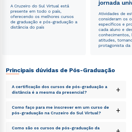
jornada uni
A Cruzeiro do Sul Virtual está
presente em todo o país,
Atividades de e
oferecendo os melhores cursos
consideram os o
de graduação e pós-graduação a
específicos e pro
distância do país
cada aluno e de
conhecimentos, 
atitudes, tornan
protagonista da
Rápido e fácil
WhatsApp
ou
Principais dúvidas de Pós-Graduação
A certificação dos cursos de pós-graduação a
+
distância é a mesma da presencial?
Sed ut perspiciatis unde omnis iste natus error sit
Como faço para me inscrever em um curso de
+
Estou de acordo com a
Política de Privacidade.
e
voluptatem accusantium doloremque laudantium,
pós-graduação na Cruzeiro do Sul Virtual?
autorizo que meus dados sejam utilizados para o
totam rem aperiam, eaque ipsa quae ab illo inventore
envio de conteúdos da Cruzeiro do Sul.
veritatis et quasi architecto beatae vitae dicta sunt
Sed ut perspiciatis unde omnis iste natus error sit
explicabo. Nemo enim ipsam voluptatem quia
Como são os cursos de pós-graduação da
+
voluptatem accusantium doloremque laudantium,