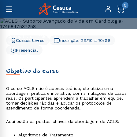
0
Cursos Livres
Medicina
Cursos Livres
Inscrição:
23/10
a
10/06
ACLS - Suporte Avançado de Vida em Cardiologia -
Curitiba
Presencial
ACLS - Suporte Avançado
de Vida em Cardiologia -
Objetivo do curso
Curitiba
O curso ACLS não é apenas teórico; ele utiliza uma
abordagem prática e interativa, com simulações de casos
reais. Os participantes aprendem a trabalhar em equipe,
tomar decisões rápidas e aplicar os protocolos de
atendimento de forma coordenada.
Aqui estão os postos-chaves da abordagem do ACLS:
Algoritmos de Tratamento;