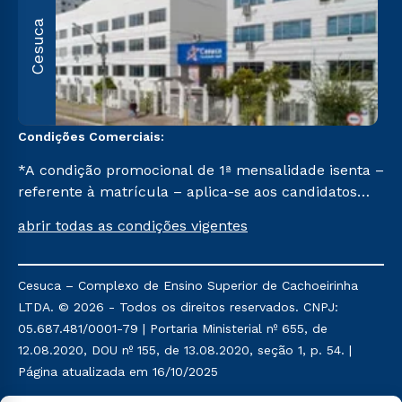
R
Cesuca
1
C
Condições Comerciais:
*A condição promocional de 1ª mensalidade isenta –
referente à matrícula – aplica-se aos candidatos
aprovados em todas as formas de ingresso, exceto
abrir todas as condições vigentes
na prova on-line ou agendada, que ofertam bolsas
de até 50% de desconto, ambos ingressantes no 2º
semestre de 2023, que ainda não tenham efetivado
Cesuca – Complexo de Ensino Superior de Cachoeirinha
e/ou não tenham cancelado ou trancado sua
LTDA. © 2026 - Todos os direitos reservados. CNPJ:
matrícula em uma das Instituições da Cruzeiro do
05.687.481/0001-79 | Portaria Ministerial nº 655, de
Sul Educacional, no período de um ano. Tais
12.08.2020, DOU nº 155, de 13.08.2020, seção 1, p. 54. |
condições não se aplicam aos cursos de Medicina, e
Página atualizada em 16/10/2025
também para matriculados via FIES, Prouni e