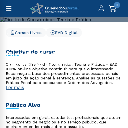
0
Cursos Livres
EAD Digital
Cursos Livres
Direito, Relações Internacionais e Ciência Política
Direito do Consumidor: Teoria e Prática
Objetivo do curso
Direito do Consumidor:
Teoria e Prática
O curso de Direito do Consumidor: Teoria e Prática - EAD
100% on-line objetiva contribuir para que o interessado:
Reconheça a base dos procedimentos processuais penais
em juízo da ação penal à sentença. Analise as questões de
Prática Penal para concursos e Ordem dos Advogados.
Ler mais
Público Alvo
Interessados em geral, estudantes, profissionais que atuam
no segmento de negócios e no serviço público, que
queiram entender mais sobre o assunto.