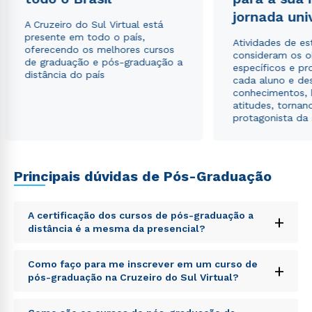
jornada uni
A Cruzeiro do Sul Virtual está
presente em todo o país,
Rápido e fácil
Atividades de e
oferecendo os melhores cursos
WhatsApp
consideram os o
de graduação e pós-graduação a
específicos e pro
ou
distância do país
cada aluno e de
conhecimentos, 
atitudes, tornan
protagonista da
Principais dúvidas de Pós-Graduação
Estou de acordo com a
Política de Privacidade.
e
autorizo que meus dados sejam utilizados para o
envio de conteúdos da Cruzeiro do Sul.
A certificação dos cursos de pós-graduação a
+
distância é a mesma da presencial?
Sed ut perspiciatis unde omnis iste natus error sit
Como faço para me inscrever em um curso de
+
voluptatem accusantium doloremque laudantium,
pós-graduação na Cruzeiro do Sul Virtual?
totam rem aperiam, eaque ipsa quae ab illo inventore
veritatis et quasi architecto beatae vitae dicta sunt
Sed ut perspiciatis unde omnis iste natus error sit