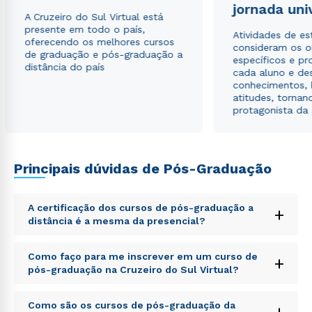
jornada uni
A Cruzeiro do Sul Virtual está
presente em todo o país,
Atividades de e
oferecendo os melhores cursos
consideram os o
de graduação e pós-graduação a
específicos e pro
distância do país
cada aluno e de
conhecimentos, 
atitudes, tornan
protagonista da
Principais dúvidas de Pós-Graduação
A certificação dos cursos de pós-graduação a
+
Rápido e fácil
distância é a mesma da presencial?
WhatsApp
ou
Sed ut perspiciatis unde omnis iste natus error sit
Como faço para me inscrever em um curso de
+
voluptatem accusantium doloremque laudantium,
pós-graduação na Cruzeiro do Sul Virtual?
totam rem aperiam, eaque ipsa quae ab illo inventore
veritatis et quasi architecto beatae vitae dicta sunt
Sed ut perspiciatis unde omnis iste natus error sit
explicabo. Nemo enim ipsam voluptatem quia
Como são os cursos de pós-graduação da