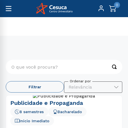
0
Graduação
Comunicação
O que você procura?
TERMOS MAIS BUSCADOS
Relevância
Filtrar
1
º
psicologia
2
º
medicina
Publicidade e Propaganda
3
º
direito
8 semestres
Bacharelado
4
º
pedagogia
Início Imediato