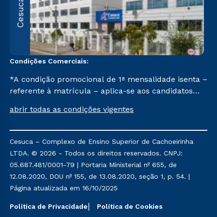
Cesuca
1
C
Condições Comerciais:
*A condição promocional de 1ª mensalidade isenta –
referente à matrícula – aplica-se aos candidatos
aprovados em todas as formas de ingresso, exceto
abrir todas as condições vigentes
na prova on-line ou agendada, que ofertam bolsas
de até 50% de desconto, ambos ingressantes no 2º
semestre de 2023, que ainda não tenham efetivado
Cesuca – Complexo de Ensino Superior de Cachoeirinha
e/ou não tenham cancelado ou trancado sua
LTDA. © 2026 - Todos os direitos reservados. CNPJ:
matrícula em uma das Instituições da Cruzeiro do
05.687.481/0001-79 | Portaria Ministerial nº 655, de
Sul Educacional, no período de um ano. Tais
12.08.2020, DOU nº 155, de 13.08.2020, seção 1, p. 54. |
condições não se aplicam aos cursos de Medicina, e
Página atualizada em 16/10/2025
também para matriculados via FIES, Prouni e
outros programas governamentais, e não se
Política de Privacidade
Política de Cookies