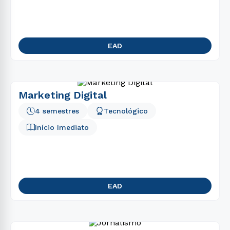
5
º
farmácia
6
º
engenharia
7
º
enfermagem
EAD
8
º
fisioterapia
9
º
administração
10
º
biomedicina
Marketing Digital
4 semestres
Tecnológico
Início Imediato
EAD