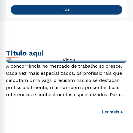
EAD
Titulo aqui
Video de exemplo
A concorrência no mercado de trabalho só cresce.
Cada vez mais especializados, os profissionais que
disputam uma vaga precisam não só se destacar
profissionalmente, mas também apresentar boas
referências e conhecimentos especializados. Para
adquirir esses conhecimentos e capacitar os
profissionais da área é preciso garantir uma
Ler mais +
formação de qualidade que consiga suprir todas as
demandas exigidas atualmente.