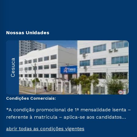
Vestibular Mérito
Canais de Atendimendo
Vestibular Solidário
https://www.cesuca.edu.br/acessibilidade/
Segunda Graduação
Biblioteca
Nossas Unidades
R
Cesuca
1
C
Condições Comerciais:
*A condição promocional de 1ª mensalidade isenta –
referente à matrícula – aplica-se aos candidatos
aprovados em todas as formas de ingresso, exceto
abrir todas as condições vigentes
na prova on-line ou agendada, que ofertam bolsas