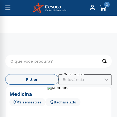
0
Graduação
Saúde
O que você procura?
TERMOS MAIS BUSCADOS
Relevância
Filtrar
1
º
psicologia
2
º
medicina
Medicina
3
º
farmácia
12 semestres
Bacharelado
4
º
engenharia