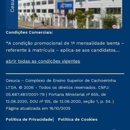
Cesuca
C
Condições Comerciais:
*A condição promocional de 1ª mensalidade isenta –
referente à matrícula – aplica-se aos candidatos
aprovados em todas as formas de ingresso, exceto
abrir todas as condições vigentes
na prova on-line ou agendada, que ofertam bolsas
de até 50% de desconto, ambos ingressantes no 2º
semestre de 2023, que ainda não tenham efetivado
Cesuca – Complexo de Ensino Superior de Cachoeirinha
e/ou não tenham cancelado ou trancado sua
LTDA. © 2026 - Todos os direitos reservados. CNPJ:
matrícula em uma das Instituições da Cruzeiro do
05.687.481/0001-79 | Portaria Ministerial nº 655, de
Sul Educacional, no período de um ano. Tais
12.08.2020, DOU nº 155, de 13.08.2020, seção 1, p. 54. |
condições não se aplicam aos cursos de Medicina, e
Página atualizada em 16/10/2025
também para matriculados via FIES, Prouni e
outros programas governamentais, e não se
Política de Privacidade
Política de Cookies
acumula com nenhuma outra campanha ofertada