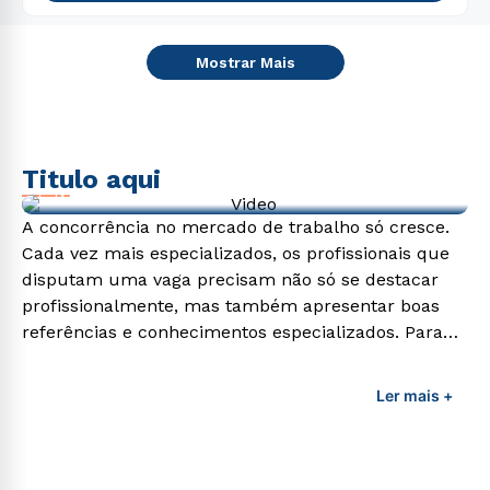
Mostrar Mais
Titulo aqui
Video de exemplo
A concorrência no mercado de trabalho só cresce.
Cada vez mais especializados, os profissionais que
disputam uma vaga precisam não só se destacar
profissionalmente, mas também apresentar boas
referências e conhecimentos especializados. Para
adquirir esses conhecimentos e capacitar os
profissionais da área é preciso garantir uma
Ler mais +
formação de qualidade que consiga suprir todas as
demandas exigidas atualmente.