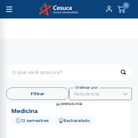
0
Graduação
Saúde
O que você procura?
TERMOS MAIS BUSCADOS
Relevância
Filtrar
1
º
psicologia
2
º
medicina
Medicina
3
º
farmácia
12 semestres
Bacharelado
4
º
engenharia