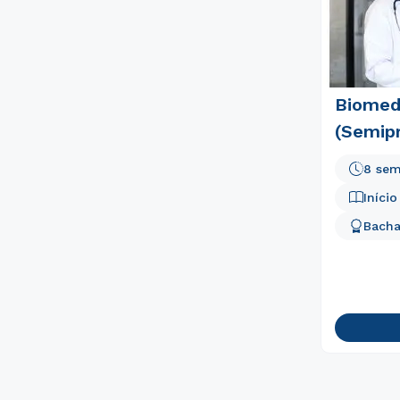
Biomed
(Semipr
8 sem
Iníci
Bacha