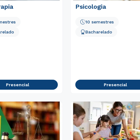
rapia
Psicologia
mestres
10 semestres
relado
Bacharelado
Presencial
Presencial