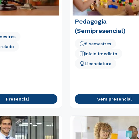
Rápido e fácil
Pedagogia
WhatsApp
(Semipresencial)
ou
mestres
8 semestres
relado
Início Imediato
Licenciatura
Estou de acordo com a
Política de Privacidade.
e
autorizo que meus dados sejam utilizados para o
envio de conteúdos do Cesuca.
Presencial
Semipresencial