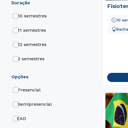
duração
Fisiote
10 semestres
10 se
Bacha
11 semestres
12 semestres
2 semestres
3 semestres
opções
4 semestres
Presencial
5 semestres
Semipresencial
6 semestres
EAD