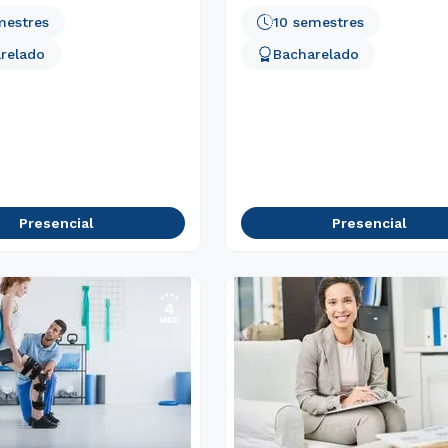
mestres
10 semestres
relado
Bacharelado
Presencial
Presencial