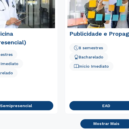
icina
Publicidade e Propa
esencial)
8 semestres
estres
Bacharelado
o Imediato
Início Imediato
relado
Semipresencial
EAD
Mostrar Mais