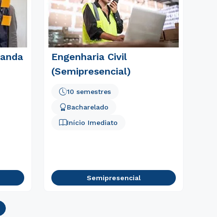
ganda
Engenharia Civil
(Semipresencial)
10 semestres
Bacharelado
Início Imediato
Semipresencial