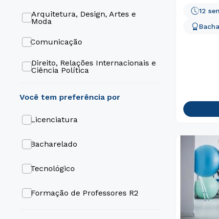
12 se
Arquitetura, Design, Artes e
Moda
Bacha
Comunicação
Direito, Relações Internacionais e
Ciência Política
Educação
Engenharia e Tecnologia
Licenciatura
Gestão e Negócios
Bacharelado
Gastronomia e Hospitalidade
Tecnológico
Formação de Professores R2
ABI (Área Básica de Ingresso)