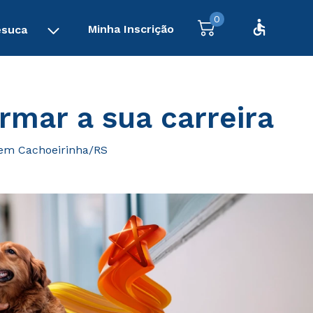
0
Minha Inscrição
esuca
rmar a sua carreira
 em Cachoeirinha/RS