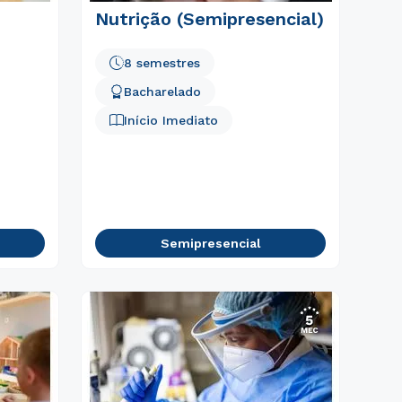
Nutrição (Semipresencial)
8 semestres
Bacharelado
Início Imediato
Semipresencial