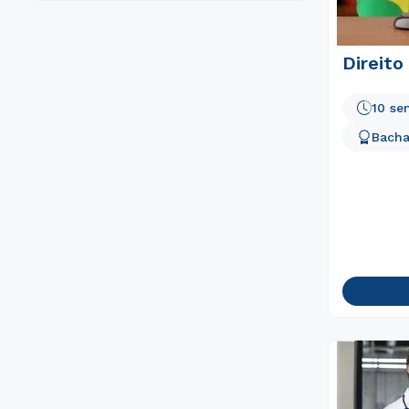
8 semestres
Direito
10 se
Bacha