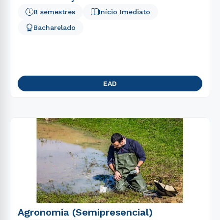
8 semestres
Início Imediato
Bacharelado
EAD
Agronomia (Semipresencial)