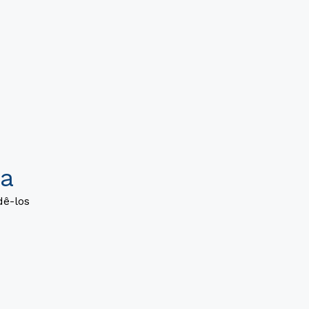
a
dê-los