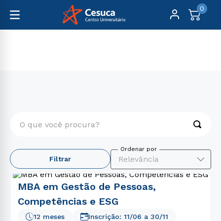
0
Pós-Graduação
MBA
Presencial
O que você procura?
TERMOS MAIS BUSCADOS
Relevância
Filtrar
1
º
psicologia
2
º
medicina
MBA em Gestão de Pessoas,
3
º
farmácia
Competências e ESG
4
º
engenharia
12 meses
Inscrição:
11/06
a
30/11