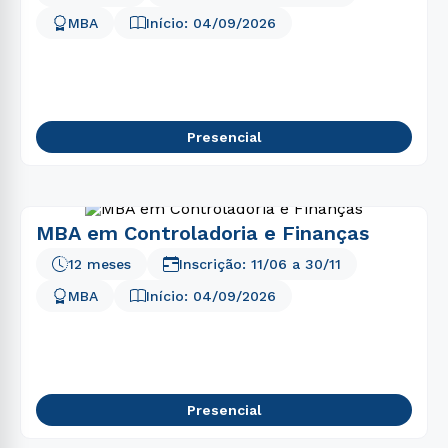
5
º
direito
MBA
Início:
04/09/2026
6
º
pedagogia
7
º
fisioterapia
8
º
enfermagem
Presencial
9
º
administração
10
º
biomedicina
MBA em Controladoria e Finanças
12 meses
Inscrição:
11/06
a
30/11
MBA
Início:
04/09/2026
Presencial