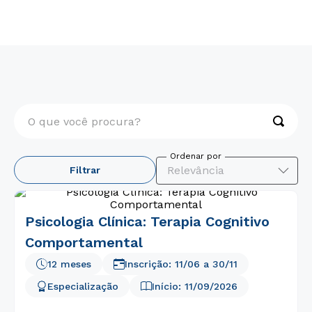
Pós-Graduação
Presencial
O que você procura?
TERMOS MAIS BUSCADOS
Relevância
Filtrar
1
º
psicologia
2
º
medicina
Psicologia Clínica: Terapia Cognitivo
3
º
farmácia
Comportamental
4
º
engenharia
12 meses
Inscrição:
11/06
a
30/11
5
º
direito
Especialização
Início:
11/09/2026
6
º
pedagogia