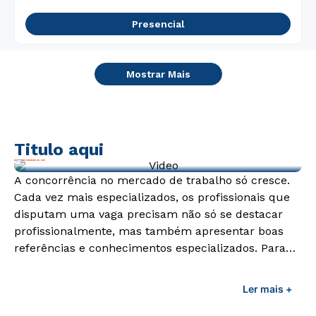
Presencial
Mostrar Mais
Titulo aqui
Video de exemplo
A concorrência no mercado de trabalho só cresce.
Cada vez mais especializados, os profissionais que
disputam uma vaga precisam não só se destacar
profissionalmente, mas também apresentar boas
referências e conhecimentos especializados. Para
adquirir esses conhecimentos e capacitar os
profissionais da área é preciso garantir uma
Ler mais +
formação de qualidade que consiga suprir todas as
demandas exigidas atualmente.