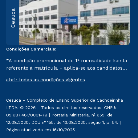
R
Cesuca
1
C
Condições Comerciais:
*A condição promocional de 1ª mensalidade isenta –
referente à matrícula – aplica-se aos candidatos
aprovados em todas as formas de ingresso, exceto
abrir todas as condições vigentes
na prova on-line ou agendada, que ofertam bolsas
de até 50% de desconto, ambos ingressantes no 2º
semestre de 2023, que ainda não tenham efetivado
Cesuca – Complexo de Ensino Superior de Cachoeirinha
e/ou não tenham cancelado ou trancado sua
LTDA. © 2026 - Todos os direitos reservados. CNPJ:
matrícula em uma das Instituições da Cruzeiro do
05.687.481/0001-79 | Portaria Ministerial nº 655, de
Sul Educacional, no período de um ano. Tais
12.08.2020, DOU nº 155, de 13.08.2020, seção 1, p. 54. |
condições não se aplicam aos cursos de Medicina, e
Página atualizada em 16/10/2025
também para matriculados via FIES, Prouni e