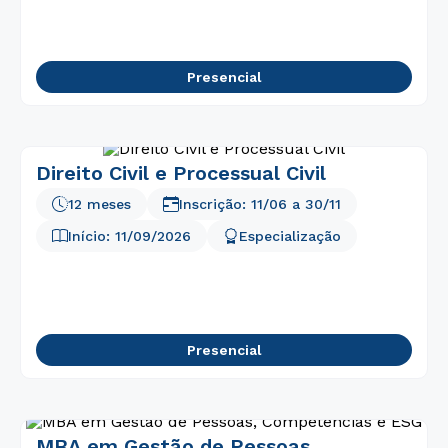
7
º
fisioterapia
8
º
enfermagem
Presencial
9
º
administração
10
º
biomedicina
Direito Civil e Processual Civil
12 meses
Inscrição:
11/06
a
30/11
Início:
11/09/2026
Especialização
Presencial
MBA em Gestão de Pessoas,