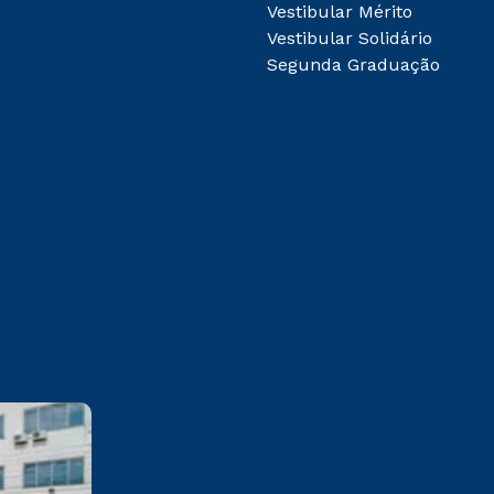
Vestibular Mérito
Vestibular Solidário
Segunda Graduação
Cesuca
Rua Silvério Manoel da Silva,
160 Colinas – Cachoeirinha/RS