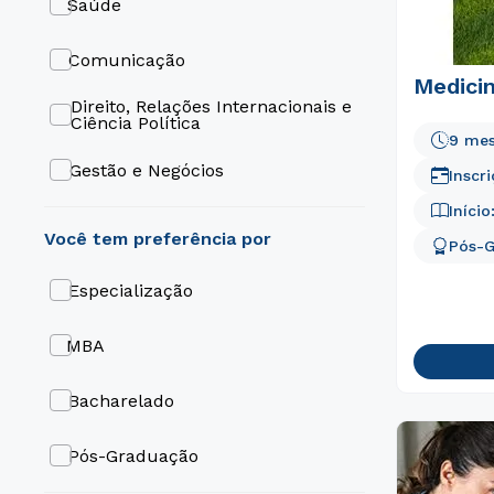
Saúde
Franca
Odontopediatria
Comunicação
Medicin
Caxias Do Sul
Odontologia Hospitalar
Direito, Relações Internacionais e
Ciência Política
9 me
Cachoeirinha
Odontogeriatria
Gestão e Negócios
Inscr
Brasília
Início
Medicina Esportiva
Odontologia
Pós-
Implantodontia
Medicina
Especialização
Harmonização Orofacial
MBA
Endodontia
Bacharelado
Endocrinologia
Pós-Graduação
Dermatologia