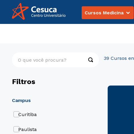
Cursos Medicina
Pós-Graduação
Presencial
O que você procura?
39
Filtros
campus
Curitiba
Paulista