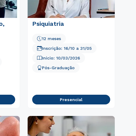
o,
Psiquiatria
12 meses
Inscrição:
16/10
a
31/05
Início:
10/03/2026
Pós-Graduação
Presencial