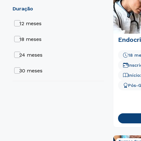
duração
Cardiologia
12 meses
Endocri
18 meses
24 meses
18 me
Inscr
30 meses
Início
Pós-
36 meses
9 meses