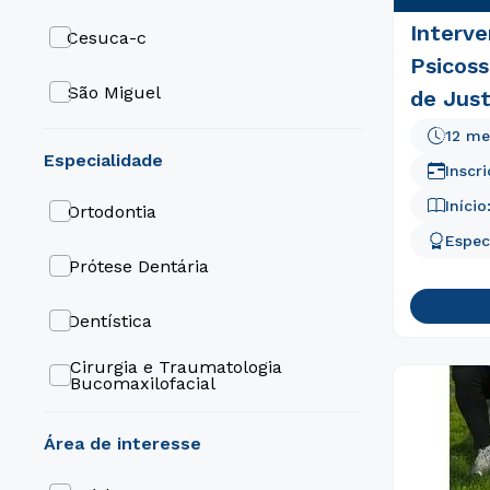
Interv
Cesuca-c
Psicoss
São Miguel
de Jus
Pública
12 me
Tatuapé
especialidade
Inscr
Mogi Das Cruzes
Início
Ortodontia
Espec
Londrina
Prótese Dentária
Liberdade
Dentística
João Pessoa
Cirurgia e Traumatologia
Bucomaxilofacial
Itú
Psiquiatria
área de interesse
Guarulhos
Periodontia