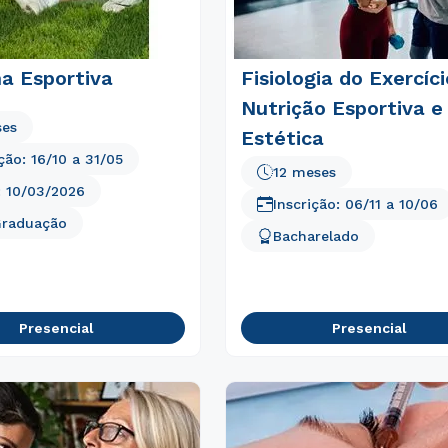
a Esportiva
Fisiologia do Exercíci
Nutrição Esportiva e
ses
Estética
ição:
16/10
a
31/05
12 meses
:
10/03/2026
Inscrição:
06/11
a
10/06
Graduação
Bacharelado
Presencial
Presencial