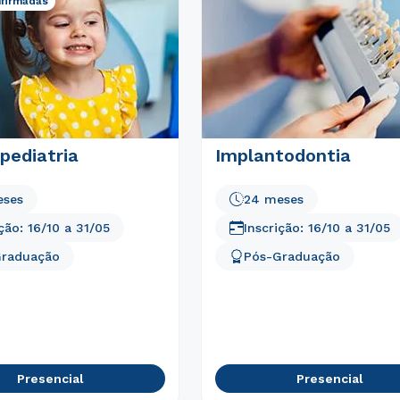
firmadas
Estou de acordo com a
Política de Privacidade.
e
autorizo que meus dados sejam utilizados para o
envio de conteúdos do Cesuca.
pediatria
Implantodontia
eses
24 meses
ição:
16/10
a
31/05
Inscrição:
16/10
a
31/05
Graduação
Pós-Graduação
Presencial
Presencial