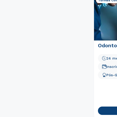
Turmas Con
Odonto
24 m
Inscr
Pós-