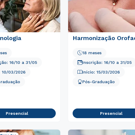
nologia
Harmonização Orofac
ses
18 meses
ição:
16/10
a
31/05
Inscrição:
16/10
a
31/05
:
10/03/2026
Início:
15/03/2026
Graduação
Pós-Graduação
Rápido e fácil
WhatsApp
ou
Presencial
Presencial