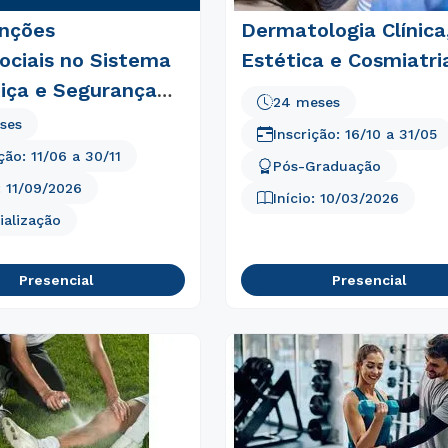
enções
Dermatologia Clínica
ociais no Sistema
Estética e Cosmiatri
tiça e Segurança
24 meses
ses
Inscrição:
16/10
a
31/05
ição:
11/06
a
30/11
Pós-Graduação
:
11/09/2026
Início:
10/03/2026
ialização
Presencial
Presencial