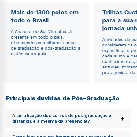
Mais de 1300 polos em
Trilhas Cus
Estou de acordo com a
Política de Privacidade.
e
todo o Brasil
para a sua
autorizo que meus dados sejam utilizados para o
jornada uni
envio de conteúdos da Cruzeiro do Sul.
A Cruzeiro do Sul Virtual está
presente em todo o país,
Atividades de e
oferecendo os melhores cursos
consideram os o
de graduação e pós-graduação a
específicos e pro
distância do país
cada aluno e de
conhecimentos, 
atitudes, tornan
protagonista da
Principais dúvidas de Pós-Graduação
A certificação dos cursos de pós-graduação a
+
distância é a mesma da presencial?
Sed ut perspiciatis unde omnis iste natus error sit
Como faço para me inscrever em um curso de