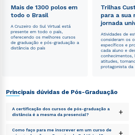
Mais de 1300 polos em
Trilhas Cus
todo o Brasil
Estou de acordo com a
Política de Privacidade.
para a sua
e
autorizo que meus dados sejam utilizados para o
jornada uni
envio de conteúdos da Cruzeiro do Sul.
A Cruzeiro do Sul Virtual está
presente em todo o país,
Atividades de e
oferecendo os melhores cursos
consideram os o
de graduação e pós-graduação a
específicos e pro
distância do país
cada aluno e de
conhecimentos, 
atitudes, tornan
protagonista da
Principais dúvidas de Pós-Graduação
A certificação dos cursos de pós-graduação a
+
distância é a mesma da presencial?
Sed ut perspiciatis unde omnis iste natus error sit
Como faço para me inscrever em um curso de
+
voluptatem accusantium doloremque laudantium,