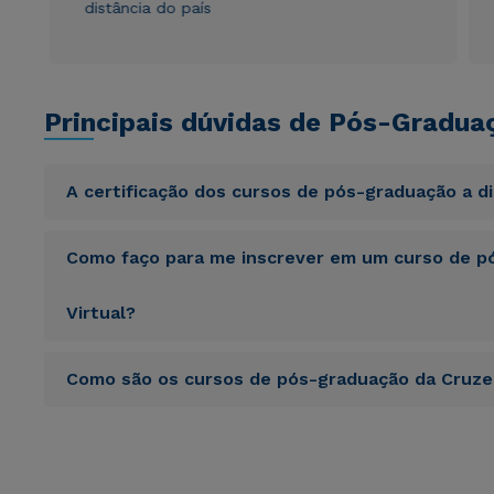
distância do país
Principais dúvidas de Pós-Gradua
A certificação dos cursos de pós-graduação a d
Sed ut perspiciatis unde omnis iste natus error sit vol
Como faço para me inscrever em um curso de pó
totam rem aperiam, eaque ipsa quae ab illo inventore veri
sunt explicabo. Nemo enim ipsam voluptatem quia volupta
consequuntur magni dolores eos qui ratione voluptatem 
Virtual?
Sed ut perspiciatis unde omnis iste natus error sit vol
Como são os cursos de pós-graduação da Cruzei
totam rem aperiam, eaque ipsa quae ab illo inventore veri
sunt explicabo. Nemo enim ipsam voluptatem quia volupta
consequuntur magni dolores eos qui ratione voluptatem 
Sed ut perspiciatis unde omnis iste natus error sit vol
totam rem aperiam, eaque ipsa quae ab illo inventore veri
sunt explicabo. Nemo enim ipsam voluptatem quia volupta