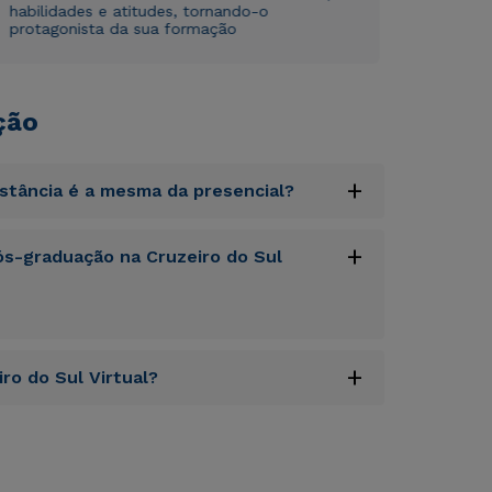
habilidades e atitudes, tornando-o
protagonista da sua formação
ção
+
istância é a mesma da presencial?
uptatem accusantium doloremque laudantium,
+
s-graduação na Cruzeiro do Sul
tatis et quasi architecto beatae vitae dicta
s sit aspernatur aut odit aut fugit, sed quia
sequi nesciunt.
uptatem accusantium doloremque laudantium,
+
ro do Sul Virtual?
tatis et quasi architecto beatae vitae dicta
s sit aspernatur aut odit aut fugit, sed quia
sequi nesciunt.
uptatem accusantium doloremque laudantium,
tatis et quasi architecto beatae vitae dicta
s sit aspernatur aut odit aut fugit, sed quia