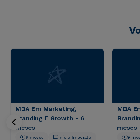
consequuntur magni dolores eos qui ratione voluptatem 
Vo
MBA Em Marketing,
MBA Em
Branding E Growth - 6
Brandi
meses
meses
6 meses
Início Imediato
9 me