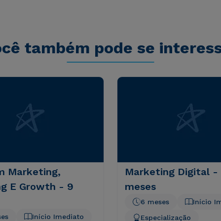
sequi nesciunt.
cê também pode se interes
 Marketing,
Marketing Digital -
ng E Growth - 9
meses
6 meses
Início I
ses
Início Imediato
Especialização