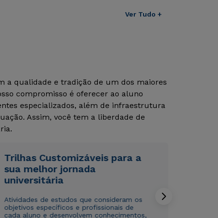
Ver Tudo +
Rápido e fácil
Rápido e fácil
WhatsApp
WhatsApp
om a qualidade e tradição de um dos maiores
ou
ou
Nosso compromisso é oferecer ao aluno
tes especializados, além de infraestrutura
uação. Assim, você tem a liberdade de
ria.
Trilhas Customizáveis para a
Estou de acordo com a
Estou de acordo com a
Política de Privacidade.
Política de Privacidade.
e
e
sua melhor jornada
autorizo que meus dados sejam utilizados para o
autorizo que meus dados sejam utilizados para o
universitária
envio de conteúdos da Cruzeiro do Sul.
envio de conteúdos da Cruzeiro do Sul.
Atividades de estudos que consideram os
objetivos específicos e profissionais de
cada aluno e desenvolvem conhecimentos,