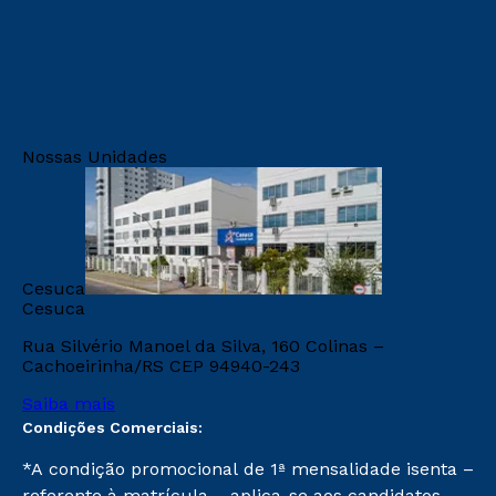
Retorne ao Curso
Sou Candidato
Transferência
Sou Ex-aluno
Vestibular Mérito
Canais de Atendimendo
Vestibular Solidário
https://www.cesuca.edu.br/acessibilidade/
Segunda Graduação
Biblioteca
Nossas Unidades
Cesuca
Cesuca
Rua Silvério Manoel da Silva, 160 Colinas –
Cachoeirinha/RS CEP 94940-243
Saiba mais
Condições Comerciais:
*A condição promocional de 1ª mensalidade isenta –
referente à matrícula – aplica-se aos candidatos