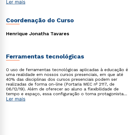
Ler mais
Coordenação do Curso
Henrique Jonatha Tavares
Ferramentas tecnológicas
O uso de ferramentas tecnológicas aplicadas à educação é
uma realidade em nossos cursos presenciais, em que até
40% das disciplinas dos cursos presenciais podem ser
realizadas de forma on-line (Portaria MEC nº 2117, de
06/12/19). Além de oferecer ao aluno a flexibilidade de
tempo e espaço, essa configuração o torna protagonista
Ler mais
no processo de construção do seu conhecimento.