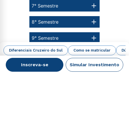
7° Semestre
8° Semestre
9° Semestre
Diferenciais Cruzeiro do Sul
Como se matricular
Dúv
10° Semestre
Inscreva-se
Simular Investimento
Principais dúvidas
A certificação dos cursos de pós-graduação a
+
distância é a mesma da presencial?