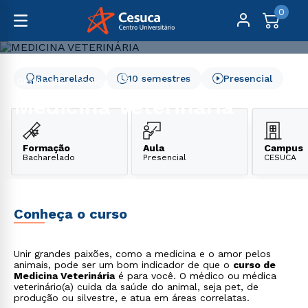
0
Bacharelado
10 semestres
Presencial
Graduação
Saúde
Medicina Veterinária
Medicina Veterinária
Formação
Aula
Campus
Bacharelado
Presencial
CESUCA
Conheça o curso
Unir grandes paixões, como a medicina e o amor pelos
animais, pode ser um bom indicador de que o
curso de
Medicina Veterinária
é para você. O médico ou médica
veterinário(a) cuida da saúde do animal, seja pet, de
produção ou silvestre, e atua em áreas correlatas.