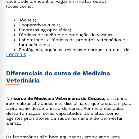
você poderá encontrar vagas em muitos outros
locais,como:
Jóqueis;
Cooperativas rurais;
Empresas agropecuárias;
Fábricas de ração e de produção de vacinas;
Laboratórios e fábricas de produtos veterinários e
farmacêuticos;
Zoológicos, aquários, reservas e parques naturais de
Ler mais
vida selvagem;
Administração de instituições governamentais e não
governamentais;
Abatedouros, frigoríficos, laticínios e entrepostos de
Diferenciais do curso de Medicina
pescado e apiários;
Veterinária
Fiscalização de alimentos de origem animal em
supermercados, feiras públicas, açougues,
lanchonetes e restaurantes.
No
curso de Medicina Veterinária do Cesuca
, os alunos
irão realizar atividades interdisciplinares que preparam para
a profissão desde o início do curso. Por meio das aulas
dessa formação, serão capacitados para atuar como
agentes promotores da saúde humana e do bem-estar
animal.
Os laboratórios são bem equipados, propiciando uma