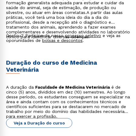
formação generalista adequada para estudar e cuidar da
Rápido e fácil
saúde do animal, seja de estimação, de produção ou
WhatsApp
silvestre, ou atuar em áreas correlatas.A partir das aulas
práticas, você terá uma boa ideia do dia a dia do
ou
profissional, desde a recepção até o diagnóstico e
tratamento dos animais, aprendendo a fazer exames
complementares e desenvolvendo atividades no laboratório
Gostou? Participe de nosso
processo seletivo
e veja as
clínico para identificar diversas doenças.
oporunidades de
bolsas e descontos
.
Duração do curso de Medicina
Estou de acordo com a
Política de Privacidade.
e
Veterinária
autorizo que meus dados sejam utilizados para o
envio de conteúdos da Cruzeiro do Sul.
A duração da
Faculdade de Medicina Veterinária
é de
cinco (5) anos, divididos em dez (10) semestres. Ao longo
desse período, os estudantes conseguem se especializar na
área e ainda contam com os conhecimentos técnicos e
científicos suficientes para se destacarem no mercado de
trabalho por meio do domínio das habilidades necessárias
para exercer a profissão.
Veja a Duração do curso