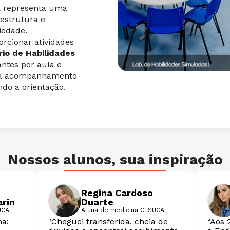
a
representa uma
 estrutura e
iedade.
rcionar atividades
rio de Habilidades
ntes por aula e
ara acompanhamento
ndo a orientação.
Nossos alunos, sua inspiração
Regina Cardoso
arin
Duarte
UCA
Aluna de medicina CESUCA
ha:
"Cheguei transferida, cheia de
“Aos 