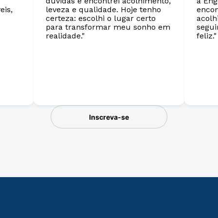
dúvidas e encontrei acolhimento,
a Eng
eis,
leveza e qualidade. Hoje tenho
encon
certeza: escolhi o lugar certo
acolh
para transformar meu sonho em
segui
realidade."
feliz."
Inscreva-se