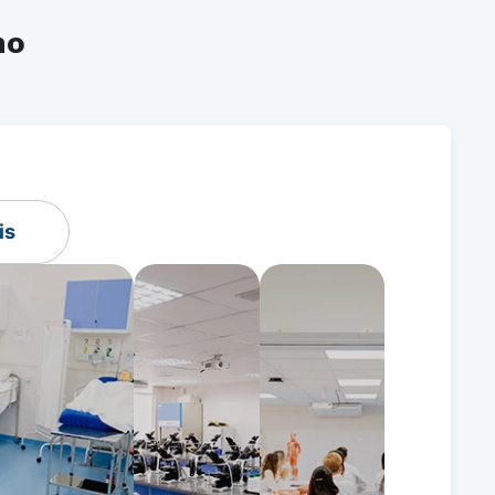
ho
is