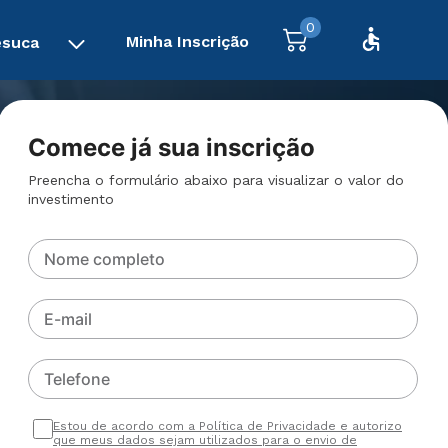
0
Minha Inscrição
esuca
Comece já sua inscrição
Preencha o formulário abaixo para visualizar o valor do
investimento
Nome completo
E-mail
Telefone
Estou de acordo com a Política de Privacidade e autorizo
que meus dados sejam utilizados para o envio de