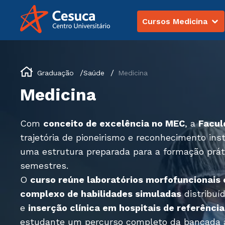
Cursos Medicina
Graduação
Saúde
Medicina
Medicina
Com
conceito de excelência no MEC
, a
Facul
trajetória de pioneirismo e reconhecimento ins
uma estrutura preparada para a formação prát
semestres.
O
curso reúne laboratórios morfofuncionais
complexo de habilidades simuladas
distribuí
e
inserção clínica em hospitais de referência
estudante um percurso completo da bancada à 