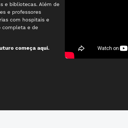
as e bibliotecas. Além de
es e professores
rias com hospitais e
o completa e de
futuro começa aqui.
Rápido e fácil
Rápido e fácil
WhatsApp
WhatsApp
ou
ou