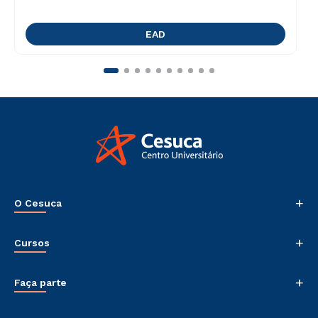
EAD
+
O Cesuca
Nossa História
+
Cursos
Sala de Imprensa
Trabalhe Conosco
Graduação
+
Sou Colaborador
Faça parte
Pós-graduação
Tour Presencial
Cursos de Medicina
Vestibular Múltipla Escolha
Ética e Integridade