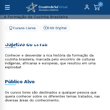
0
Cursos Livres
EAD Digital
Cursos Livres
Gastronomia e Hospitalidade
A Formação da Cozinha Brasileira
A Formação da Cozinha
Objetivo do curso
Brasileira
Conhecer e desvendar a rica história da formação da
cozinha brasileira, marcada pelo encontro de culturas
indígenas, africanas e europeias, que resultou em uma
explos&at
Público Alvo
Os cursos livres são destinados a qualquer pessoa que
queira conhecer sobre os diferentes temas tratados, nas
diversas áreas do conhecimento.