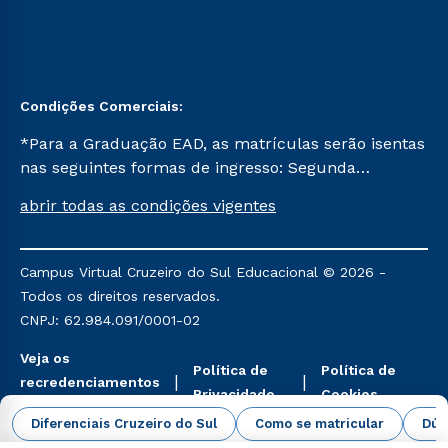
Condições Comerciais:
*Para a Graduação EAD, as matrículas serão isentas
nas seguintes formas de ingresso: Segunda
Graduação, Segunda Graduação 2.0 e Transferência.
abrir todas as condições vigentes
Já para as demais, a taxa de matrícula será de R$
49. *Para a Pós-graduação EAD, as ofertas
mencionadas são referentes aos cursos: Ensino
Campus Virtual Cruzeiro do Sul Educacional © 2026 -
Religioso, Geografia para a Docência e Metodologia
Todos os direitos reservados.
do Ensino de História: Questões Atuais.
CNPJ: 62.984.091/0001-02
Veja os
Política de
Política de
recredenciamentos
Privacidade
Cookies
aqui
Diferenciais Cruzeiro do Sul
Como se matricular
Dúv