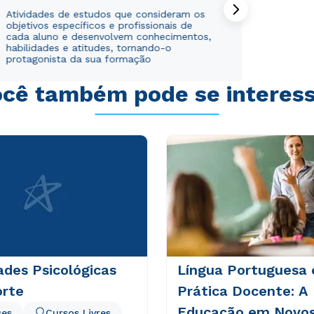
Atividades de estudos que consideram os
objetivos específicos e profissionais de
Estou de acordo com a
Estou de acordo com a
Política de Privacidade.
Política de Privacidade.
e
e
cada aluno e desenvolvem conhecimentos,
autorizo que meus dados sejam utilizados para o
autorizo que meus dados sejam utilizados para o
habilidades e atitudes, tornando-o
envio de conteúdos da Cruzeiro do Sul.
envio de conteúdos da Cruzeiro do Sul.
protagonista da sua formação
cê também pode se interes
ades Psicológicas
Língua Portuguesa 
orte
Prática Docente: A
Educação em Novo
ses
Cursos Livres