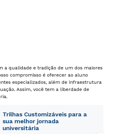
om a qualidade e tradição de um dos maiores
Nosso compromisso é oferecer ao aluno
tes especializados, além de infraestrutura
Rápido e fácil
Rápido e fácil
uação. Assim, você tem a liberdade de
WhatsApp
WhatsApp
ria.
ou
ou
Trilhas Customizáveis para a
sua melhor jornada
universitária