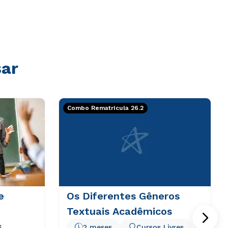
sar
Combo Rematrícula 26.2
e
Os Diferentes Gêneros
Textuais Acadêmicos
s
2 meses
Cursos Livres