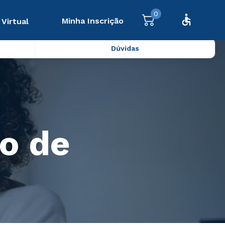
0
Minha Inscrição
 Virtual
Dúvidas
o de