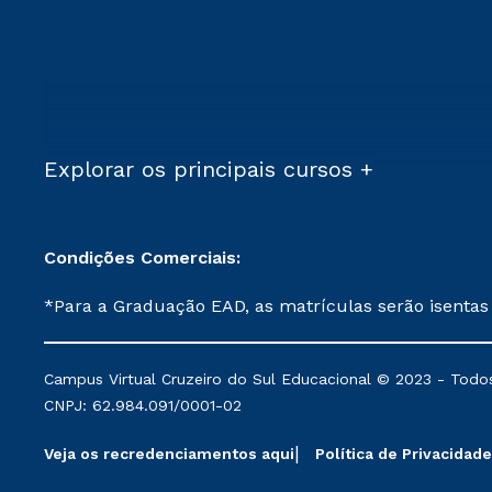
Explorar os principais cursos +
Condições Comerciais:
*Para a Graduação EAD, as matrículas serão isentas
demais, a taxa de matrícula será de R$ 49. *Para a Pós-graduação EAD, as ofertas mencionadas são referentes aos cursos: Ensino Religioso, Geografia para a
Docência e Metodologia do Ensino de História: Questões Atuais. **Semipresencial é um formato do Ensino a Distância. **Descontos 
Campus Virtual Cruzeiro do Sul Educacional © 2023 - Todos
mantidos conforme negociação. Descontos institucio
CNPJ: 62.984.091/0001-02
serviços.
Veja os recredenciamentos aqui
Política de Privacidade