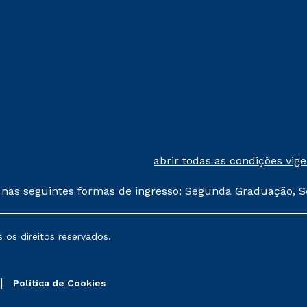
abrir todas as condições vig
 nas seguintes formas de ingresso: Segunda Graduação, S
comerciais oferecidos serão
 os direitos reservados.
nais poderão sofrer alterações nos períodos de rematríc
Política de Cookies