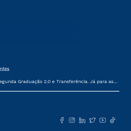
entes
egunda Graduação 2.0 e Transferência. Já para as
ula conforme exposto no contrato de prestação de