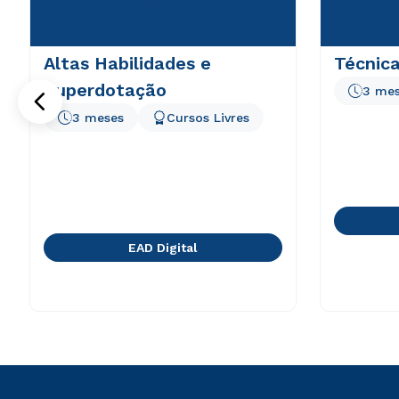
Altas Habilidades e
Técnica
Superdotação
3 me
3 meses
Cursos Livres
EAD Digital