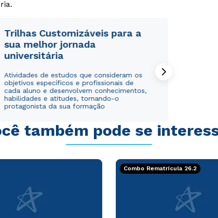
ria.
Trilhas Customizáveis para a
sua melhor jornada
universitária
Rápido e fácil
Rápido e fácil
WhatsApp
WhatsApp
Atividades de estudos que consideram os
objetivos específicos e profissionais de
ou
ou
cada aluno e desenvolvem conhecimentos,
habilidades e atitudes, tornando-o
protagonista da sua formação
cê também pode se interes
Estou de acordo com a
Estou de acordo com a
Política de Privacidade.
Política de Privacidade.
e
e
Combo Rematrícula 26.2
autorizo que meus dados sejam utilizados para o
autorizo que meus dados sejam utilizados para o
envio de conteúdos da Cruzeiro do Sul.
envio de conteúdos da Cruzeiro do Sul.