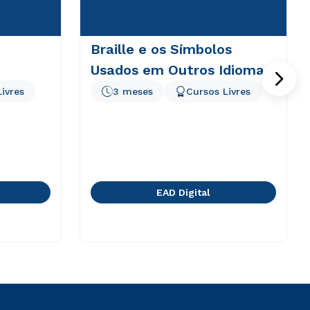
Braille e os Símbolos
Usados em Outros Idiomas
ivres
3 meses
Cursos Livres
EAD Digital