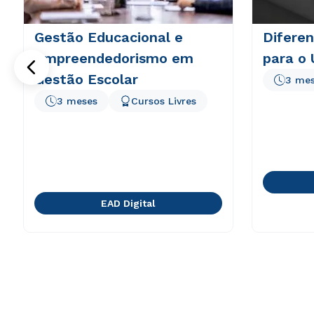
Gestão Educacional e
Diferen
Empreendedorismo em
para o
Gestão Escolar
3 me
3 meses
Cursos Livres
EAD Digital