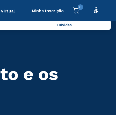
0
Minha Inscrição
 Virtual
Dúvidas
to e os