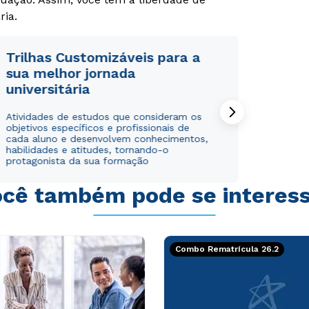
ria.
Trilhas Customizáveis para a
sua melhor jornada
universitária
Rápido e fácil
Rápido e fácil
WhatsApp
WhatsApp
Atividades de estudos que consideram os
ou
ou
objetivos específicos e profissionais de
cada aluno e desenvolvem conhecimentos,
habilidades e atitudes, tornando-o
protagonista da sua formação
cê também pode se interes
Estou de acordo com a
Estou de acordo com a
Política de Privacidade.
Política de Privacidade.
e
e
autorizo que meus dados sejam utilizados para o
autorizo que meus dados sejam utilizados para o
Combo Rematrícula 26.2
envio de conteúdos da Cruzeiro do Sul.
envio de conteúdos da Cruzeiro do Sul.