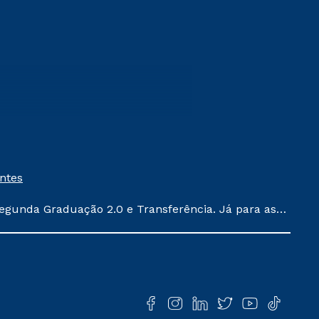
entes
egunda Graduação 2.0 e Transferência. Já para as
ula conforme exposto no contrato de prestação de