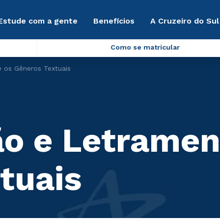
Estude com a gente
Benefícios
A Cruzeiro do Sul
Como se matricular
 os Gêneros Textuais
ão e Letramen
tuais