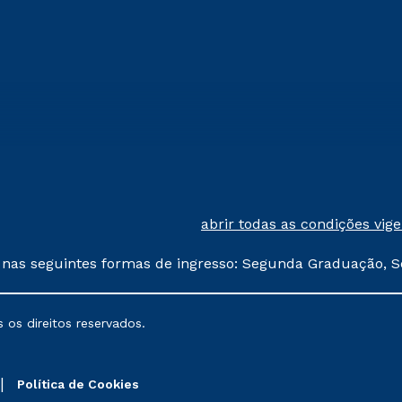
abrir todas as condições vig
 nas seguintes formas de ingresso: Segunda Graduação, S
comerciais oferecidos serão
 os direitos reservados.
nais poderão sofrer alterações nos períodos de rematríc
Política de Cookies