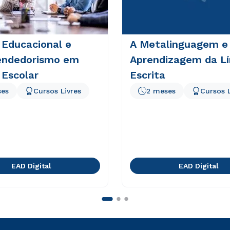
 Educacional e
A Metalinguagem e
ndedorismo em
Aprendizagem da L
 Escolar
Escrita
ses
Cursos Livres
2 meses
Cursos L
EAD Digital
EAD Digital