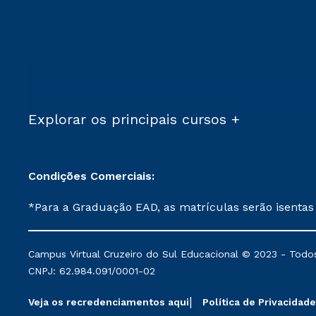
Explorar os principais cursos +
Condições Comerciais:
*Para a Graduação EAD, as matrículas serão isentas
demais, a taxa de matrícula será de R$ 49. *Para a Pós-graduação EAD, as ofertas mencionadas são referentes aos cursos: Ensino Religioso, Geografia para a
Docência e Metodologia do Ensino de História: Questões Atuais. **Semipresencial é um formato do Ensino a Distância. **Descontos 
Campus Virtual Cruzeiro do Sul Educacional © 2023 - Todos
mantidos conforme negociação. Descontos institucio
CNPJ: 62.984.091/0001-02
serviços.
Veja os recredenciamentos aqui
Política de Privacidade