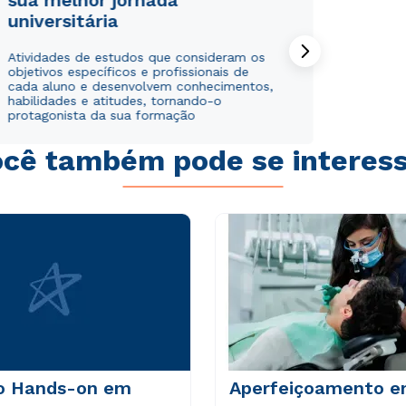
sua melhor jornada
universitária
Atividades de estudos que consideram os
objetivos específicos e profissionais de
cada aluno e desenvolvem conhecimentos,
habilidades e atitudes, tornando-o
protagonista da sua formação
cê também pode se interes
Rápido e fácil
Rápido e fácil
WhatsApp
WhatsApp
ou
ou
Estou de acordo com a
Estou de acordo com a
Política de Privacidade.
Política de Privacidade.
e
e
autorizo que meus dados sejam utilizados para o
autorizo que meus dados sejam utilizados para o
o Hands-on em
envio de conteúdos do Cesuca.
envio de conteúdos da Cruzeiro do Sul.
Aperfeiçoamento 