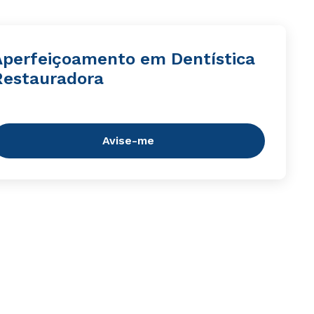
Aperfeiçoamento em Dentística
Restauradora
Avise-me