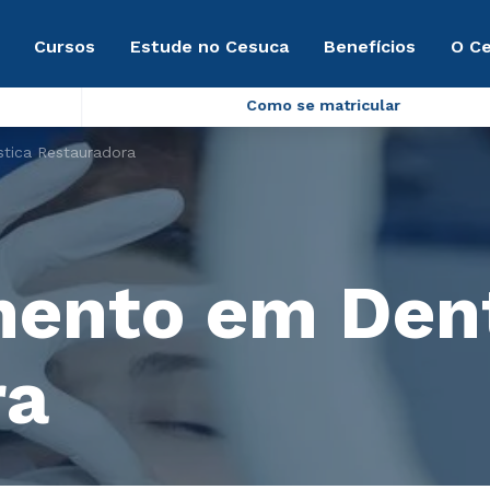
Cursos
Estude no Cesuca
Benefícios
O C
Como se matricular
tica Restauradora
ento em Dent
ra