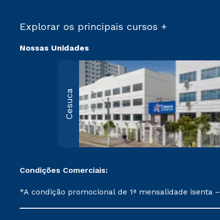
Explorar os principais cursos +
Nossas Unidades
Cesuca
Condições Comerciais:
*A condição promocional de 1ª mensalidade isenta –
on-line ou agendada, que ofertam bolsas de até 50
cancelado ou trancado sua matrícula em uma das Ins