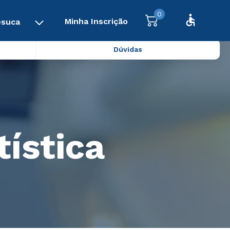
0
Minha Inscrição
esuca
Dúvidas
ística