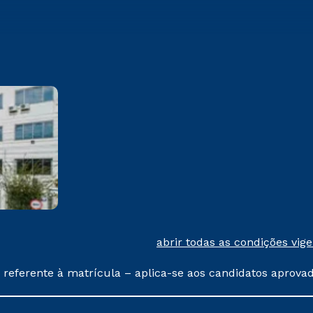
Cesuca
Rua Silvério Manoel da Silva,
160 Colinas – Cachoeirinha/RS
CEP 94940-243
Saiba mais
abrir todas as condições vig
 referente à matrícula – aplica-se aos candidatos aprova
% de desconto, ambos ingressantes no semestre vigente, 
tituições da Cruzeiro do Sul Educacional, no período de