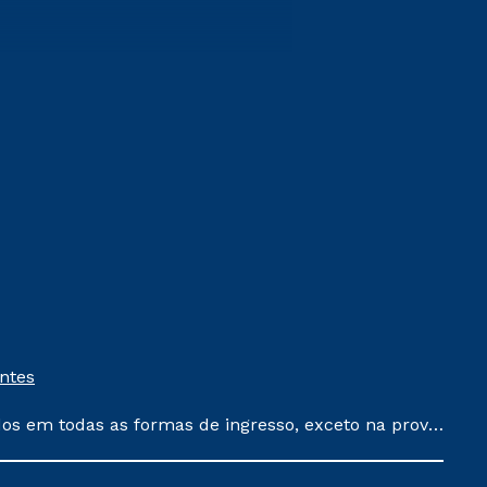
entes
dos em todas as formas de ingresso, exceto na prova
que ainda não tenham efetivado e/ou não tenham
 um ano. Tais condições não se aplicam aos cursos