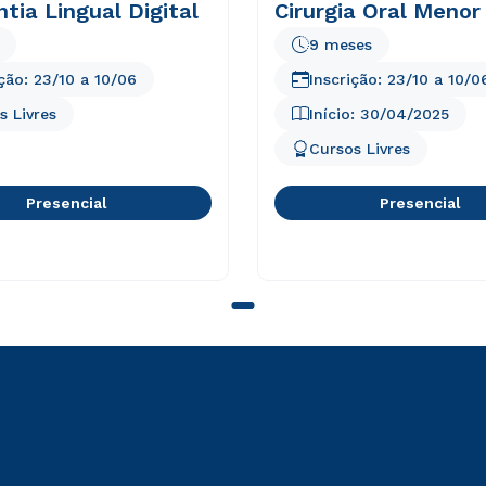
tia Lingual Digital
Cirurgia Oral Menor
9 meses
ição:
23/10
a
10/06
Inscrição:
23/10
a
10/0
s Livres
Início:
30/04/2025
Cursos Livres
Presencial
Presencial