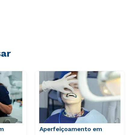
sar
em
Aperfeiçoamento em