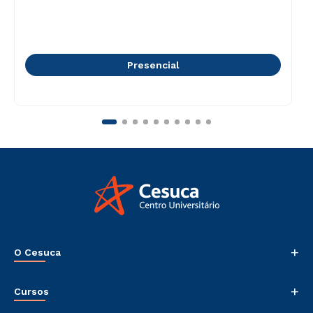
Presencial
+
O Cesuca
Nossa História
+
Cursos
Sala de Imprensa