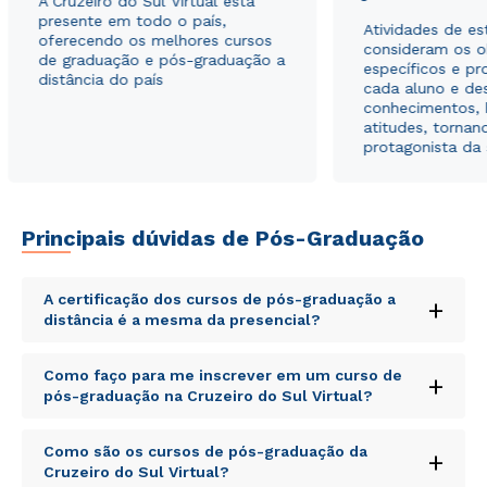
A Cruzeiro do Sul Virtual está
presente em todo o país,
Atividades de e
oferecendo os melhores cursos
consideram os o
de graduação e pós-graduação a
específicos e pro
distância do país
cada aluno e de
conhecimentos, 
atitudes, tornan
Rápido e fácil
protagonista da
WhatsApp
ou
Principais dúvidas de Pós-Graduação
A certificação dos cursos de pós-graduação a
+
distância é a mesma da presencial?
Estou de acordo com a
Política de Privacidade.
e
Sed ut perspiciatis unde omnis iste natus error sit
autorizo que meus dados sejam utilizados para o
Como faço para me inscrever em um curso de
+
voluptatem accusantium doloremque laudantium,
envio de conteúdos da Cruzeiro do Sul.
pós-graduação na Cruzeiro do Sul Virtual?
totam rem aperiam, eaque ipsa quae ab illo inventore
veritatis et quasi architecto beatae vitae dicta sunt
Sed ut perspiciatis unde omnis iste natus error sit
explicabo. Nemo enim ipsam voluptatem quia
Como são os cursos de pós-graduação da
+
voluptatem accusantium doloremque laudantium,
voluptas sit aspernatur aut odit aut fugit, sed quia
Cruzeiro do Sul Virtual?
totam rem aperiam, eaque ipsa quae ab illo inventore