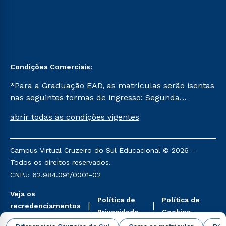
Condições Comerciais:
*Para a Graduação EAD, as matrículas serão isentas
nas seguintes formas de ingresso: Segunda
Graduação, Segunda Graduação 2.0 e Transferência.
abrir todas as condições vigentes
Já para as demais, a taxa de matrícula será de R$
49. *Para a Pós-graduação EAD, as ofertas
mencionadas são referentes aos cursos: Ensino
Campus Virtual Cruzeiro do Sul Educacional © 2026 -
Religioso, Geografia para a Docência e Metodologia
Todos os direitos reservados.
do Ensino de História: Questões Atuais.
CNPJ: 62.984.091/0001-02
Veja os
Política de
Política de
recredenciamentos
Privacidade
Cookies
aqui