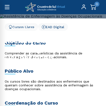
0
Cursos Livres
EAD Digital
Cursos Livres
Saúde
Assistência de Enfermagem às Doenças Ocupacionais
Assistência de
Objetivo do curso
Enfermagem às Doenças
Comprender as características da assistência de
Ocupacionais
enfermagem às doenças ocupacionais.
Público Alvo
Os cursos livres são destinados aos enfermeiros que
queiram conhecer sobre assistência de enfermagem às
doenças ocupacionais.
Coordenação do Curso