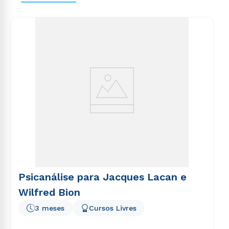
voluptas sit aspernatur aut odit aut fugit, sed quia
consequuntur magni dolores eos qui ratione
voluptatem sequi nesciunt.
Psicanálise para Jacques Lacan e
Wilfred Bion
3 meses
Cursos Livres