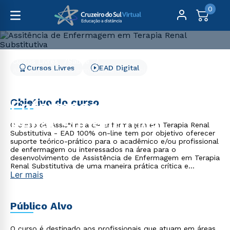
0
Cursos Livres
Saúde
Cursos Livres
EAD Digital
Assistência de Enfermagem em Terapia Renal Substitutiva
Assistência de
Objetivo do curso
Enfermagem em Terapia
Renal Substitutiva
O curso de Assistência de Enfermagem em Terapia Renal
Substitutiva - EAD 100% on-line tem por objetivo oferecer
suporte teórico-prático para o acadêmico e/ou profissional
de enfermagem ou interessados na área para o
desenvolvimento de Assistência de Enfermagem em Terapia
Renal Substitutiva de uma maneira prática crítica e
Ler mais
coerente.
Público Alvo
O curso é destinado aos profissionais que atuam em áreas