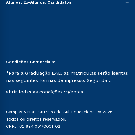
+
Alunos, Ex-Alunos, Candidatos
Condições Comerciais:
*Para a Graduação EAD, as matrículas serão isentas
nas seguintes formas de ingresso: Segunda
Graduação, Segunda Graduação 2.0 e Transferência.
abrir todas as condições vigentes
Já para as demais, a taxa de matrícula será de R$
49. *Para a Pós-graduação EAD, as ofertas
mencionadas são referentes aos cursos: Ensino
Campus Virtual Cruzeiro do Sul Educacional © 2026 -
Religioso, Geografia para a Docência e Metodologia
Todos os direitos reservados.
do Ensino de História: Questões Atuais.
CNPJ: 62.984.091/0001-02