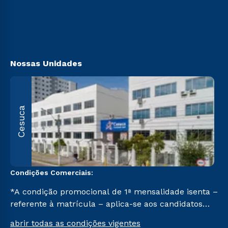
Transferência
Sou Ex-aluno
Vestibular Mérito
Canais de Atendimendo
Vestibular Solidário
https://www.cesuca.edu.br/acessibilidade/
Segunda Graduação
Biblioteca
Nossas Unidades
R
Cesuca
1
C
Condições Comerciais:
*A condição promocional de 1ª mensalidade isenta –
referente à matrícula – aplica-se aos candidatos
aprovados em todas as formas de ingresso, exceto
abrir todas as condições vigentes