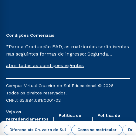
Condições Comerciais:
*Para a Graduação EAD, as matrículas serão isentas
nas seguintes formas de ingresso: Segunda
Graduação, Segunda Graduação 2.0 e Transferência.
abrir todas as condições vigentes
Já para as demais, a taxa de matrícula será de R$
49. *Para a Pós-graduação EAD, as ofertas
mencionadas são referentes aos cursos: Ensino
Campus Virtual Cruzeiro do Sul Educacional © 2026 -
Religioso, Geografia para a Docência e Metodologia
Todos os direitos reservados.
do Ensino de História: Questões Atuais.
CNPJ: 62.984.091/0001-02
Veja os
Política de
Política de
recredenciamentos
Privacidade
Cookies
aqui
Diferenciais Cruzeiro do Sul
Como se matricular
Dúv