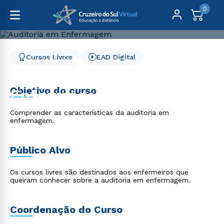
0
Cursos Livres
EAD Digital
Cursos Livres
Saúde
Auditoria em Enfermagem
Auditoria em
Objetivo do curso
Enfermagem
Comprender as características da auditoria em
enfermagem.
Público Alvo
Os cursos livres são destinados aos enfermeiros que
queiram conhecer sobre a auditoria em enfermagem.
Coordenação do Curso