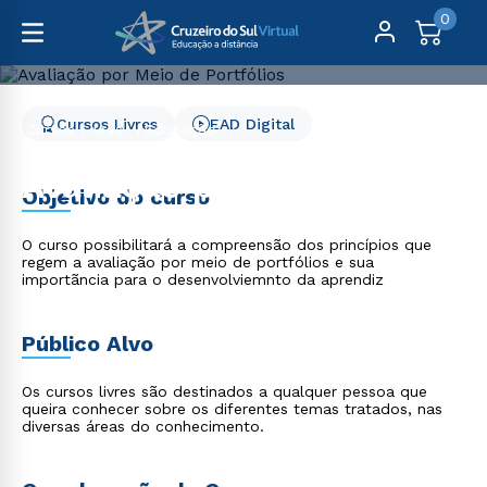
0
Cursos Livres
EAD Digital
Cursos Livres
Educação
Avaliação por Meio de Portfólios
Avaliação por Meio de
Objetivo do curso
Portfólios
O curso possibilitará a compreensão dos princípios que
regem a avaliação por meio de portfólios e sua
importãncia para o desenvolviemnto da aprendiz
Público Alvo
Os cursos livres são destinados a qualquer pessoa que
queira conhecer sobre os diferentes temas tratados, nas
diversas áreas do conhecimento.