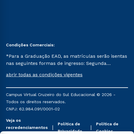
Condições Comerciais:
*Para a Graduação EAD, as matrículas serão isentas
nas seguintes formas de ingresso: Segunda
Graduação, Segunda Graduação 2.0 e Transferência.
abrir todas as condições vigentes
Já para as demais, a taxa de matrícula será de R$
49. *Para a Pós-graduação EAD, as ofertas
mencionadas são referentes aos cursos: Ensino
Campus Virtual Cruzeiro do Sul Educacional © 2026 -
Religioso, Geografia para a Docência e Metodologia
Todos os direitos reservados.
do Ensino de História: Questões Atuais.
CNPJ: 62.984.091/0001-02
Veja os
Política de
Política de
recredenciamentos
Privacidade
Cookies