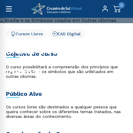
0
Cursos Livres
EAD Digital
Cursos Livres
Educação
Braille e os Símbolos Usados em Outros Idiomas
Braille e os Símbolos
Objetivo do curso
Usados em Outros
O curso possibilitará a compreensão dos princípios que
Idiomas
regem o Braille e os símbolos que são urilki\ados em
outras idiomas.
Público Alvo
Os cursos livres são destinados a qualquer pessoa que
queira conhecer sobre os diferentes temas tratados, nas
diversas áreas do conhecimento.