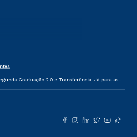
entes
egunda Graduação 2.0 e Transferência. Já para as
ula conforme exposto no contrato de prestação de