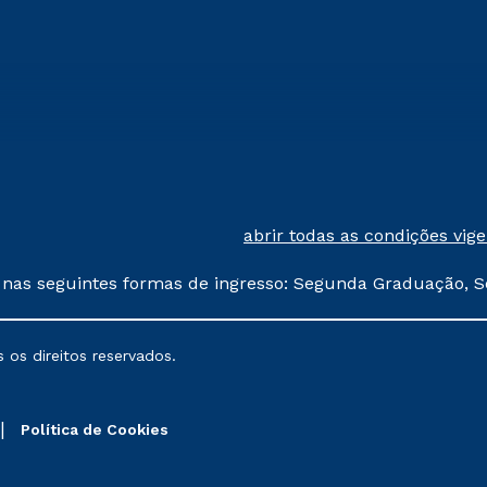
abrir todas as condições vig
 nas seguintes formas de ingresso: Segunda Graduação, S
comerciais oferecidos serão
 os direitos reservados.
nais poderão sofrer alterações nos períodos de rematríc
Política de Cookies