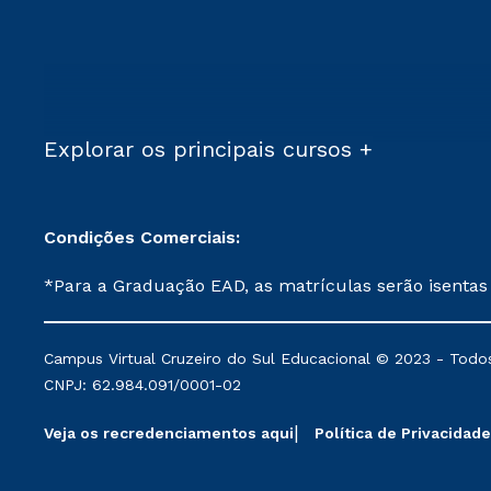
Explorar os principais cursos +
Condições Comerciais:
*Para a Graduação EAD, as matrículas serão isentas
demais, a taxa de matrícula será de R$ 49. *Para a Pós-graduação EAD, as ofertas mencionadas são referentes aos cursos: Ensino Religioso, Geografia para a
Docência e Metodologia do Ensino de História: Questões Atuais. **Semipresencial é um formato do Ensino a Distância. **Descontos 
Campus Virtual Cruzeiro do Sul Educacional © 2023 - Todos
mantidos conforme negociação. Descontos institucio
CNPJ: 62.984.091/0001-02
serviços.
Veja os recredenciamentos aqui
Política de Privacidade