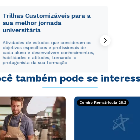
Trilhas Customizáveis para a
sua melhor jornada
universitária
Rápido e fácil
Rápido e fácil
Atividades de estudos que consideram os
WhatsApp
WhatsApp
objetivos específicos e profissionais de
ou
ou
cada aluno e desenvolvem conhecimentos,
habilidades e atitudes, tornando-o
protagonista da sua formação
cê também pode se interes
Estou de acordo com a
Estou de acordo com a
Política de Privacidade.
Política de Privacidade.
e
e
Combo Rematrícula 26.2
autorizo que meus dados sejam utilizados para o
autorizo que meus dados sejam utilizados para o
envio de conteúdos da Cruzeiro do Sul.
envio de conteúdos da Cruzeiro do Sul.