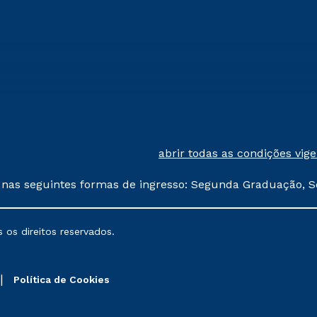
abrir todas as condições vig
 nas seguintes formas de ingresso: Segunda Graduação, S
comerciais oferecidos serão
 os direitos reservados.
nais poderão sofrer alterações nos períodos de rematríc
Política de Cookies