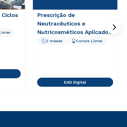
 Ciclos
Prescrição de
Neutracêuticos e
Nutricosméticos Aplicado
Livres
à Estética
2 meses
Cursos Livres
EAD Digital