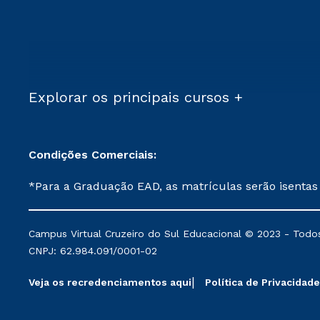
Explorar os principais cursos +
Condições Comerciais:
*Para a Graduação EAD, as matrículas serão isentas
demais, a taxa de matrícula será de R$ 49. *Para a Pós-graduação EAD, as ofertas mencionadas são referentes aos cursos: Ensino Religioso, Geografia para a
Docência e Metodologia do Ensino de História: Questões Atuais. **Semipresencial é um formato do Ensino a Distância. **Descontos 
Campus Virtual Cruzeiro do Sul Educacional © 2023 - Todos
mantidos conforme negociação. Descontos institucio
CNPJ: 62.984.091/0001-02
serviços.
Veja os recredenciamentos aqui
Política de Privacidade