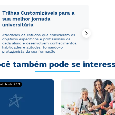
Trilhas Customizáveis para a
sua melhor jornada
universitária
Rápido e fácil
Rápido e fácil
Atividades de estudos que consideram os
WhatsApp
WhatsApp
objetivos específicos e profissionais de
ou
ou
cada aluno e desenvolvem conhecimentos,
habilidades e atitudes, tornando-o
protagonista da sua formação
cê também pode se interes
Estou de acordo com a
Estou de acordo com a
Política de Privacidade.
Política de Privacidade.
e
e
trícula 26.2
autorizo que meus dados sejam utilizados para o
autorizo que meus dados sejam utilizados para o
envio de conteúdos da Cruzeiro do Sul.
envio de conteúdos da Cruzeiro do Sul.