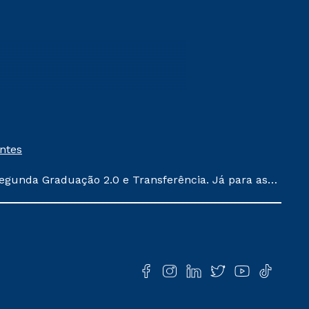
entes
egunda Graduação 2.0 e Transferência. Já para as
ula conforme exposto no contrato de prestação de