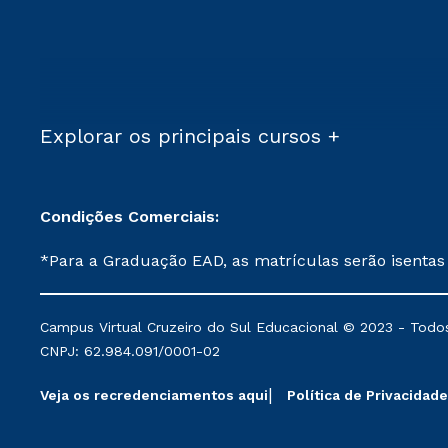
Explorar os principais cursos +
Condições Comerciais:
*Para a Graduação EAD, as matrículas serão isentas
demais, a taxa de matrícula será de R$ 49. *Para a Pós-graduação EAD, as ofertas mencionadas são referentes aos cursos: Ensino Religioso, Geografia para a
Docência e Metodologia do Ensino de História: Questões Atuais. **Semipresencial é um formato do Ensino a Distância. **Descontos 
Campus Virtual Cruzeiro do Sul Educacional © 2023 - Todos
mantidos conforme negociação. Descontos institucio
CNPJ: 62.984.091/0001-02
serviços.
Veja os recredenciamentos aqui
Política de Privacidade