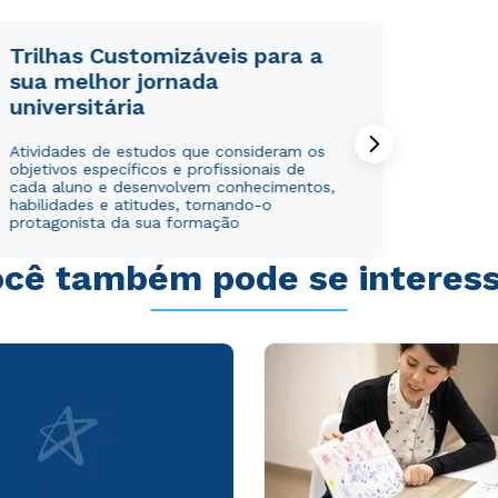
Trilhas Customizáveis para a
sua melhor jornada
universitária
Rápido e fácil
Rápido e fácil
Atividades de estudos que consideram os
WhatsApp
WhatsApp
objetivos específicos e profissionais de
ou
ou
cada aluno e desenvolvem conhecimentos,
habilidades e atitudes, tornando-o
protagonista da sua formação
cê também pode se interes
Estou de acordo com a
Estou de acordo com a
Política de Privacidade.
Política de Privacidade.
e
e
autorizo que meus dados sejam utilizados para o
autorizo que meus dados sejam utilizados para o
envio de conteúdos da Cruzeiro do Sul.
envio de conteúdos da Cruzeiro do Sul.