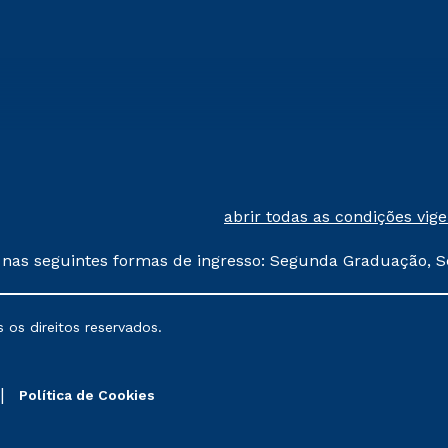
abrir todas as condições vig
 nas seguintes formas de ingresso: Segunda Graduação, S
comerciais oferecidos serão
 os direitos reservados.
nais poderão sofrer alterações nos períodos de rematríc
Política de Cookies