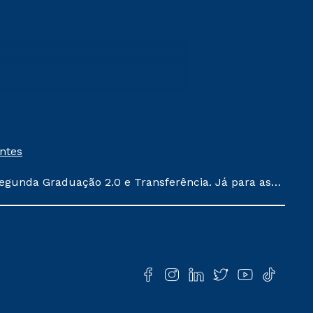
entes
egunda Graduação 2.0 e Transferência. Já para as
ula conforme exposto no contrato de prestação de