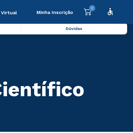
0
Minha Inscrição
 Virtual
Dúvidas
ientífico