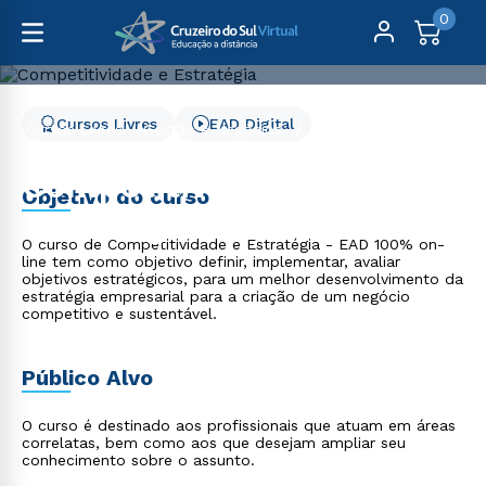
0
Cursos Livres
EAD Digital
Cursos Livres
Gestão e Negócios
Competitividade e Estratégia
Competitividade e
Objetivo do curso
Estratégia
O curso de Competitividade e Estratégia - EAD 100% on-
line tem como objetivo definir, implementar, avaliar
objetivos estratégicos, para um melhor desenvolvimento da
estratégia empresarial para a criação de um negócio
competitivo e sustentável.
Público Alvo
O curso é destinado aos profissionais que atuam em áreas
correlatas, bem como aos que desejam ampliar seu
conhecimento sobre o assunto.