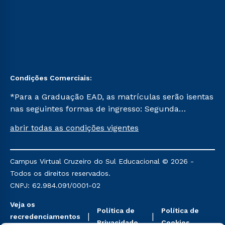
Condições Comerciais:
*Para a Graduação EAD, as matrículas serão isentas
nas seguintes formas de ingresso: Segunda
Graduação, Segunda Graduação 2.0 e Transferência.
abrir todas as condições vigentes
Já para as demais, a taxa de matrícula será de R$
49. *Para a Pós-graduação EAD, as ofertas
mencionadas são referentes aos cursos: Ensino
Campus Virtual Cruzeiro do Sul Educacional © 2026 -
Religioso, Geografia para a Docência e Metodologia
Todos os direitos reservados.
do Ensino de História: Questões Atuais.
CNPJ: 62.984.091/0001-02
Veja os
Política de
Política de
recredenciamentos
Privacidade
Cookies