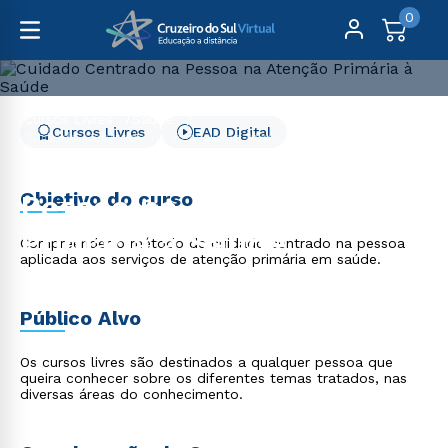
0
Cursos Livres
Saúde
Cursos Livres
EAD Digital
Cuidado Centrado na Pessoa na Atenção Primária à Saúde
Cuidado Centrado na
Objetivo do curso
Pessoa na Atenção
Primária à Saúde
Compreender o método de cuidado centrado na pessoa
aplicada aos serviços de atenção primária em saúde.
Público Alvo
Os cursos livres são destinados a qualquer pessoa que
queira conhecer sobre os diferentes temas tratados, nas
diversas áreas do conhecimento.