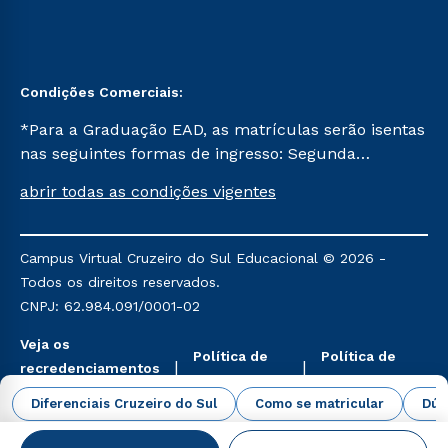
Condições Comerciais:
*Para a Graduação EAD, as matrículas serão isentas
nas seguintes formas de ingresso: Segunda
Graduação, Segunda Graduação 2.0 e Transferência.
abrir todas as condições vigentes
Já para as demais, a taxa de matrícula será de R$
49. *Para a Pós-graduação EAD, as ofertas
mencionadas são referentes aos cursos: Ensino
Campus Virtual Cruzeiro do Sul Educacional © 2026 -
Religioso, Geografia para a Docência e Metodologia
Todos os direitos reservados.
do Ensino de História: Questões Atuais.
CNPJ: 62.984.091/0001-02
Veja os
Política de
Política de
recredenciamentos
Privacidade
Cookies
aqui
Diferenciais Cruzeiro do Sul
Como se matricular
Dúv