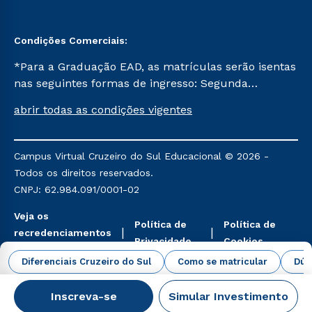
Condições Comerciais:
*Para a Graduação EAD, as matrículas serão isentas
nas seguintes formas de ingresso: Segunda
Graduação, Segunda Graduação 2.0 e Transferência.
abrir todas as condições vigentes
Já para as demais, a taxa de matrícula será de R$
49. *Para a Pós-graduação EAD, as ofertas
mencionadas são referentes aos cursos: Ensino
Campus Virtual Cruzeiro do Sul Educacional © 2026 -
Religioso, Geografia para a Docência e Metodologia
Todos os direitos reservados.
do Ensino de História: Questões Atuais.
CNPJ: 62.984.091/0001-02
Veja os
Política de
Política de
recredenciamentos
Privacidade
Cookies
aqui
Diferenciais Cruzeiro do Sul
Como se matricular
Dúv
Inscreva-se
Simular Investimento