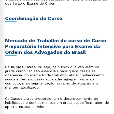
síncronos e encontros presenciais (caso o aluno queira
que farão o Exame de Ordem.
assistir aulas, com agendamento, - ao vivo, no estúdio).
Local do Curso: Ambiente Virtual de Aprendizagem e no
Polo EAD Luz/SP (Av. Alfredo Maia, 218, 4o. andar, Metrô
Tiradentes)
Coordenação do Curso
Mercado de Trabalho do curso de Curso
Preparatório Intensivo para Exame da
Ordem dos Advogados do Brasil
Os
Cursos Livres
, ou seja, os cursos que vão além da
grade curricular, são essenciais para quem deseja se
diferenciar no mercado de trabalho, afinal conhecimento
nunca é demais. Essas atividades agregam valor ao
currículo, mais segmentação no ramo de atuação e o
mantém atualizado.
Os Cursos Livres proporcionam o desenvolvimento de
habilidades e conhecimentos em áreas específicas, além de
aportar na sua carreira