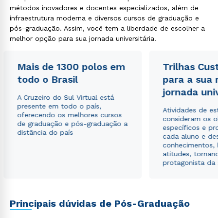
métodos inovadores e docentes especializados, além de
infraestrutura moderna e diversos cursos de graduação e
pós-graduação. Assim, você tem a liberdade de escolher a
Rápido e fácil
melhor opção para sua jornada universitária.
WhatsApp
ou
Mais de 1300 polos em
Trilhas Cus
todo o Brasil
para a sua
jornada uni
A Cruzeiro do Sul Virtual está
presente em todo o país,
Atividades de e
oferecendo os melhores cursos
consideram os o
de graduação e pós-graduação a
específicos e pro
Estou de acordo com a
Política de Privacidade.
e
distância do país
cada aluno e de
autorizo que meus dados sejam utilizados para o
conhecimentos, 
envio de conteúdos da Cruzeiro do Sul.
atitudes, tornan
protagonista da
Principais dúvidas de Pós-Graduação