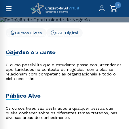
0
Cursos Livres
EAD Digital
Cursos Livres
Gestão e Negócios
Definição de Oportunidade de Negócio
Definição de
Objetivo do curso
Oportunidade de Negócio
O curso possibilita que o estudante possa compreender as
oportunidades no contexto de negócios, como elas se
relacionam com competências organizacionais e todo o
ciclo necessári
Público Alvo
Os cursos livres são destinados a qualquer pessoa que
queira conhecer sobre os diferentes temas tratados, nas
diversas áreas do conhecimento.