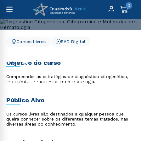
0
Cursos Livres
Saúde
Cursos Livres
EAD Digital
Diagnóstico Citogenética, Citoquímico e Molecular em
Hematologia
Diagnóstico Citogenética,
Objetivo do curso
Citoquímico e Molecular
Compreender as estratégias de diagnóstico citogenético,
em Hematologia
citoquímico e molecular em hematologia.
Público Alvo
Os cursos livres são destinados a qualquer pessoa que
queira conhecer sobre os diferentes temas tratados, nas
diversas áreas do conhecimento.