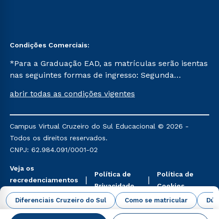
Condições Comerciais:
*Para a Graduação EAD, as matrículas serão isentas
nas seguintes formas de ingresso: Segunda
Graduação, Segunda Graduação 2.0 e Transferência.
abrir todas as condições vigentes
Já para as demais, a taxa de matrícula será de R$
49. *Para a Pós-graduação EAD, as ofertas
mencionadas são referentes aos cursos: Ensino
Campus Virtual Cruzeiro do Sul Educacional © 2026 -
Religioso, Geografia para a Docência e Metodologia
Todos os direitos reservados.
do Ensino de História: Questões Atuais.
CNPJ: 62.984.091/0001-02
Veja os
Política de
Política de
recredenciamentos
Privacidade
Cookies
aqui
Diferenciais Cruzeiro do Sul
Como se matricular
Dúv