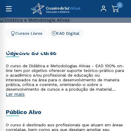
0
Cursos Livres
EAD Digital
Cursos Livres
Educação
Didática e Metodologia Ativas
Didática e Metodologia
Objetivo do curso
Ativas
O curso de Didática e Metodologias Ativas - EAD 100% on-
line tem por objetivo oferecer suporte teórico-prático para
o acadêmico e/ou profissional de educação ou
interessados na área para o desenvolvimento de maneira
prática, crítica e coerente, orientando-o sobre o
desenvolvimento de cursos e a produção de material
Ler mais
didático para o ensino virtual. Explorando as principais
metodologias ativas usadas no âmbito do ensino na
Educação a Distância.
Público Alvo
O curso é destinado aos profissionais que atuam em áreas
correlatas, bem como aos que desejam ampliar seu