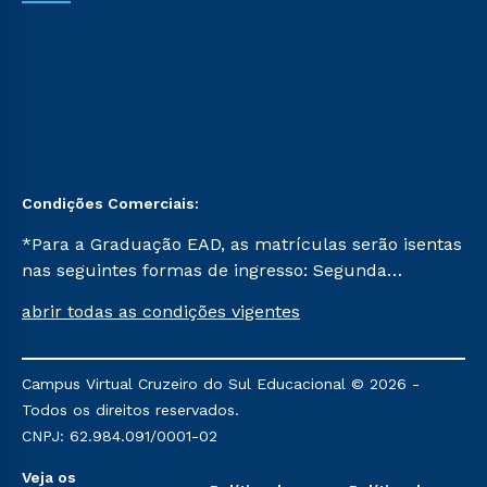
Condições Comerciais:
*Para a Graduação EAD, as matrículas serão isentas
nas seguintes formas de ingresso: Segunda
Graduação, Segunda Graduação 2.0 e Transferência.
abrir todas as condições vigentes
Já para as demais, a taxa de matrícula será de R$
49. *Para a Pós-graduação EAD, as ofertas
mencionadas são referentes aos cursos: Ensino
Campus Virtual Cruzeiro do Sul Educacional © 2026 -
Religioso, Geografia para a Docência e Metodologia
Todos os direitos reservados.
do Ensino de História: Questões Atuais.
CNPJ: 62.984.091/0001-02
Veja os