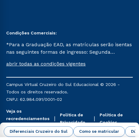
Condições Comerciais:
*Para a Graduação EAD, as matrículas serão isentas
nas seguintes formas de ingresso: Segunda
Graduação, Segunda Graduação 2.0 e Transferência.
abrir todas as condições vigentes
Já para as demais, a taxa de matrícula será de R$
49. *Para a Pós-graduação EAD, as ofertas
mencionadas são referentes aos cursos: Ensino
Campus Virtual Cruzeiro do Sul Educacional © 2026 -
Religioso, Geografia para a Docência e Metodologia
Todos os direitos reservados.
do Ensino de História: Questões Atuais.
CNPJ: 62.984.091/0001-02
Veja os
Política de
Política de
recredenciamentos
Privacidade
Cookies
aqui
Diferenciais Cruzeiro do Sul
Como se matricular
Dúv