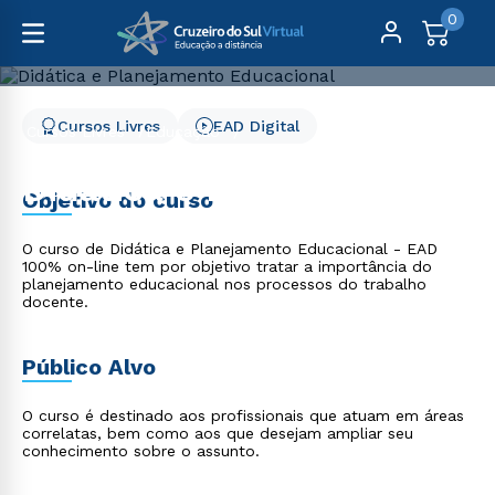
0
Cursos Livres
EAD Digital
Cursos Livres
Educação
Didática e Planejamento Educacional
Didática e Planejamento
Objetivo do curso
Educacional
O curso de Didática e Planejamento Educacional - EAD
100% on-line tem por objetivo tratar a importância do
planejamento educacional nos processos do trabalho
docente.
Público Alvo
O curso é destinado aos profissionais que atuam em áreas
correlatas, bem como aos que desejam ampliar seu
conhecimento sobre o assunto.