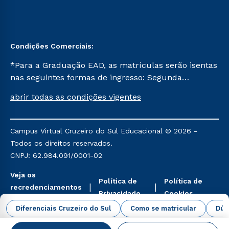
Condições Comerciais:
*Para a Graduação EAD, as matrículas serão isentas
nas seguintes formas de ingresso: Segunda
Graduação, Segunda Graduação 2.0 e Transferência.
abrir todas as condições vigentes
Já para as demais, a taxa de matrícula será de R$
49. *Para a Pós-graduação EAD, as ofertas
mencionadas são referentes aos cursos: Ensino
Campus Virtual Cruzeiro do Sul Educacional © 2026 -
Religioso, Geografia para a Docência e Metodologia
Todos os direitos reservados.
do Ensino de História: Questões Atuais.
CNPJ: 62.984.091/0001-02
Veja os
Política de
Política de
recredenciamentos
Privacidade
Cookies
aqui
Diferenciais Cruzeiro do Sul
Como se matricular
Dúv