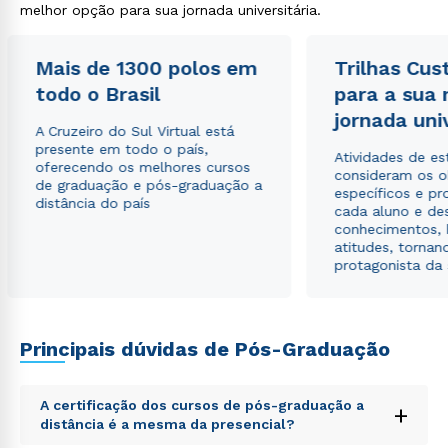
melhor opção para sua jornada universitária.
Mais de 1300 polos em
Trilhas Cus
todo o Brasil
para a sua
Rápido e fácil
jornada uni
WhatsApp
A Cruzeiro do Sul Virtual está
presente em todo o país,
ou
Atividades de e
oferecendo os melhores cursos
consideram os o
de graduação e pós-graduação a
específicos e pro
distância do país
cada aluno e de
conhecimentos, 
atitudes, tornan
protagonista da
Estou de acordo com a
Política de Privacidade.
e
autorizo que meus dados sejam utilizados para o
envio de conteúdos da Cruzeiro do Sul.
Principais dúvidas de Pós-Graduação
A certificação dos cursos de pós-graduação a
+
distância é a mesma da presencial?