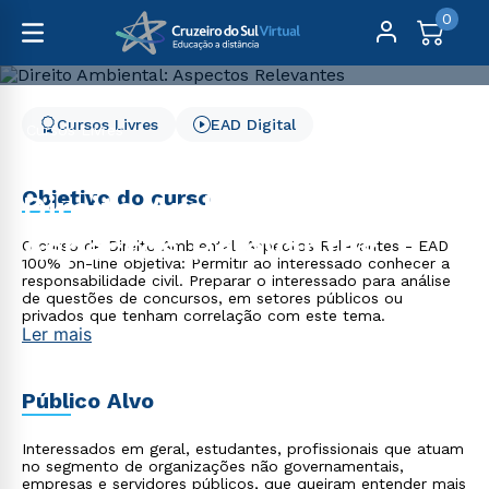
0
Cursos Livres
EAD Digital
Cursos Livres
Direito, Relações Internacionais e Ciência Política
Direito Ambiental: Aspectos Relevantes
Objetivo do curso
Direito Ambiental:
Aspectos Relevantes
O curso de Direito Ambiental: Aspectos Relevantes - EAD
100% on-line objetiva: Permitir ao interessado conhecer a
responsabilidade civil. Preparar o interessado para análise
de questões de concursos, em setores públicos ou
privados que tenham correlação com este tema.
Ler mais
Público Alvo
Interessados em geral, estudantes, profissionais que atuam
no segmento de organizações não governamentais,
empresas e servidores públicos, que queiram entender mais