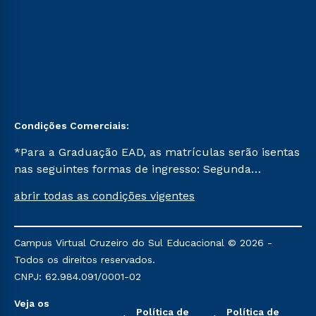
Condições Comerciais:
*Para a Graduação EAD, as matrículas serão isentas
nas seguintes formas de ingresso: Segunda
Graduação, Segunda Graduação 2.0 e Transferência.
abrir todas as condições vigentes
Já para as demais, a taxa de matrícula será de R$
49. *Para a Pós-graduação EAD, as ofertas
mencionadas são referentes aos cursos: Ensino
Campus Virtual Cruzeiro do Sul Educacional © 2026 -
Religioso, Geografia para a Docência e Metodologia
Todos os direitos reservados.
do Ensino de História: Questões Atuais.
CNPJ: 62.984.091/0001-02
Veja os
Política de
Política de