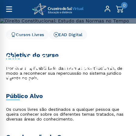
0
Cursos Livres
EAD Digital
Cursos Livres
Direito, Relações Internacionais e Ciência Política
Direito Constitucional: Estudo das Normas no Tempo
Objetivo do curso
Direito Constitucional:
Estudo das Normas no
Dominar a aplicabilidade das normas constitucionais, de
modo a reconhecer sua repercussão no sistema jurídico
Tempo
vigente no país.
Público Alvo
Os cursos livres são destinados a qualquer pessoa que
queira conhecer sobre os diferentes temas tratados, nas
diversas áreas do conhecimento.