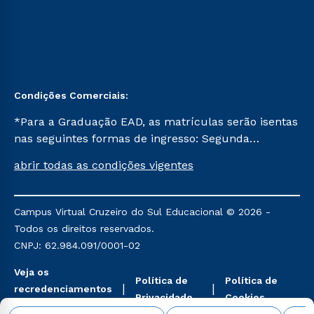
Condições Comerciais:
*Para a Graduação EAD, as matrículas serão isentas
nas seguintes formas de ingresso: Segunda
Graduação, Segunda Graduação 2.0 e Transferência.
abrir todas as condições vigentes
Já para as demais, a taxa de matrícula será de R$
49. *Para a Pós-graduação EAD, as ofertas
mencionadas são referentes aos cursos: Ensino
Campus Virtual Cruzeiro do Sul Educacional © 2026 -
Religioso, Geografia para a Docência e Metodologia
Todos os direitos reservados.
do Ensino de História: Questões Atuais.
CNPJ: 62.984.091/0001-02
Veja os
Política de
Política de
recredenciamentos
Privacidade
Cookies
aqui