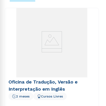
voluptas sit aspernatur aut odit aut fugit, sed quia
consequuntur magni dolores eos qui ratione
voluptatem sequi nesciunt.
Oficina de Tradução, Versão e
Interpretação em Inglês
2 meses
Cursos Livres