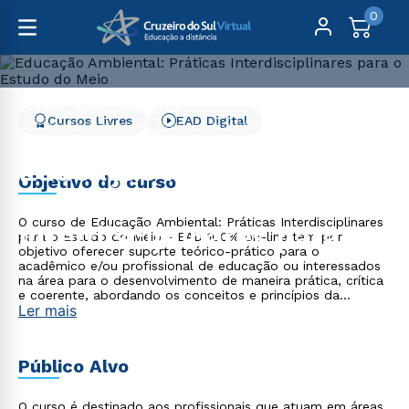
0
Cursos Livres
Educação
Cursos Livres
EAD Digital
Educação Ambiental: Práticas Interdisciplinares para o
Estudo do Meio
Educação Ambiental:
Objetivo do curso
Práticas
O curso de Educação Ambiental: Práticas Interdisciplinares
Interdisciplinares para o
para o Estudo do Meio - EAD 100% on-line tem por
objetivo oferecer suporte teórico-prático para o
Estudo do Meio
acadêmico e/ou profissional de educação ou interessados
na área para o desenvolvimento de maneira prática, crítica
e coerente, abordando os conceitos e princípios da
Ler mais
Educação Ambiental.
Público Alvo
O curso é destinado aos profissionais que atuam em áreas