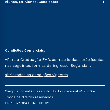
+
Alunos, Ex-Alunos, Candidatos
Condições Comerciais:
*Para a Graduação EAD, as matrículas serão isentas
nas seguintes formas de ingresso: Segunda
Graduação, Segunda Graduação 2.0 e Transferência.
abrir todas as condições vigentes
Já para as demais, a taxa de matrícula será de R$
49. *Para a Pós-graduação EAD, as ofertas
mencionadas são referentes aos cursos: Ensino
Campus Virtual Cruzeiro do Sul Educacional © 2026 -
Religioso, Geografia para a Docência e Metodologia
Todos os direitos reservados.
do Ensino de História: Questões Atuais.
CNPJ: 62.984.091/0001-02