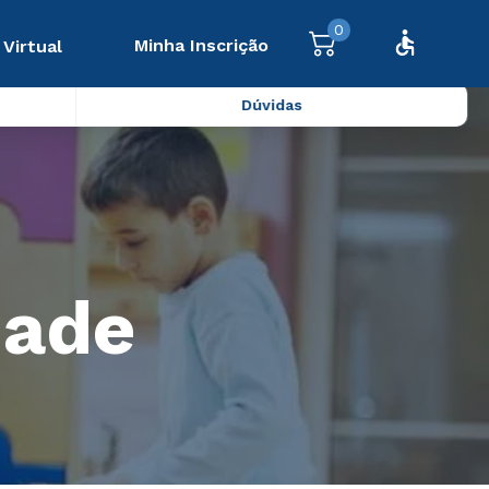
0
Minha Inscrição
 Virtual
Dúvidas
dade