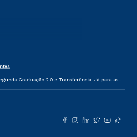
entes
egunda Graduação 2.0 e Transferência. Já para as
ula conforme exposto no contrato de prestação de