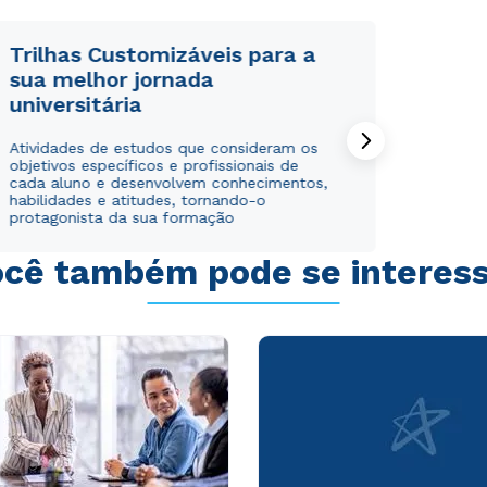
Trilhas Customizáveis para a
sua melhor jornada
universitária
Rápido e fácil
Rápido e fácil
Atividades de estudos que consideram os
WhatsApp
WhatsApp
objetivos específicos e profissionais de
ou
ou
cada aluno e desenvolvem conhecimentos,
habilidades e atitudes, tornando-o
protagonista da sua formação
cê também pode se interes
Estou de acordo com a
Estou de acordo com a
Política de Privacidade.
Política de Privacidade.
e
e
autorizo que meus dados sejam utilizados para o
autorizo que meus dados sejam utilizados para o
envio de conteúdos da Cruzeiro do Sul.
envio de conteúdos da Cruzeiro do Sul.