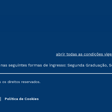
abrir todas as condições vig
 nas seguintes formas de ingresso: Segunda Graduação, S
comerciais oferecidos serão
 os direitos reservados.
nais poderão sofrer alterações nos períodos de rematríc
Política de Cookies