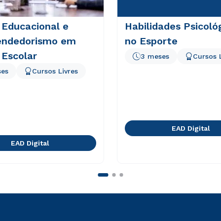
 Educacional e
Habilidades Psicoló
ndedorismo em
no Esporte
 Escolar
3 meses
Cursos 
ses
Cursos Livres
EAD Digital
EAD Digital