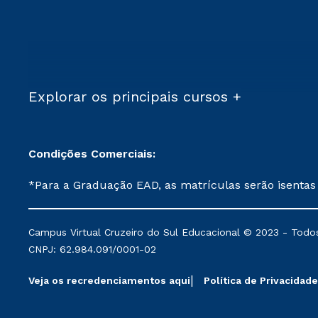
Explorar os principais cursos +
Condições Comerciais:
*Para a Graduação EAD, as matrículas serão isentas
demais, a taxa de matrícula será de R$ 49. *Para a Pós-graduação EAD, as ofertas mencionadas são referentes aos cursos: Ensino Religioso, Geografia para a
Docência e Metodologia do Ensino de História: Questões Atuais. **Semipresencial é um formato do Ensino a Distância. **Descontos 
Campus Virtual Cruzeiro do Sul Educacional © 2023 - Todos
mantidos conforme negociação. Descontos institucio
CNPJ: 62.984.091/0001-02
serviços.
Veja os recredenciamentos aqui
Política de Privacidade